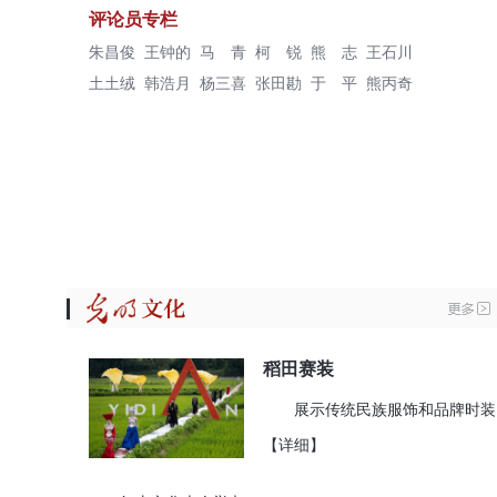
评论员专栏
朱昌俊
王钟的
马 青
柯 锐
熊 志
王石川
土土绒
韩浩月
杨三喜
张田勘
于 平
熊丙奇
稻田赛装
展示传统民族服饰和品牌时装
【详细】