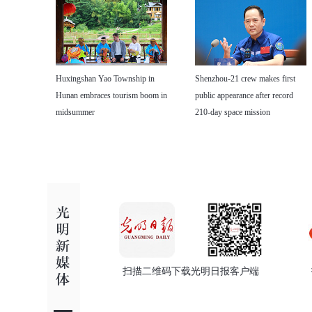
Huxingshan Yao Township in
Shenzhou-21 crew makes first
Hunan embraces tourism boom in
public appearance after record
midsummer
210-day space mission
扫描二维码下载光明日报客户端