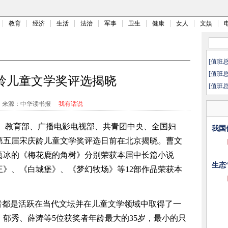
教育
经济
生活
法治
军事
卫生
健康
女人
文娱
[值班
[值班
龄儿童文学奖评选揭晓
[值班
来源：中华读书报
我有话说
、教育部、广播电影电视部、共青团中央、全国妇
我国
第五届宋庆龄儿童文学奖评选日前在北京揭晓。曹文
葛冰的《梅花鹿的角树》分别荣获本届中长篇小说
生态
》、《白城堡》、《梦幻牧场》等12部作品荣获本
者都是活跃在当代文坛并在儿童文学领域中取得了一
郁秀、薛涛等5位获奖者年龄最大的35岁，最小的只