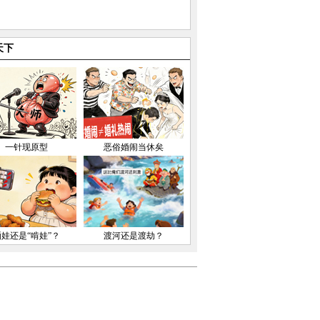
天下
一针现原型
恶俗婚闹当休矣
晒娃还是“啃娃”？
渡河还是渡劫？