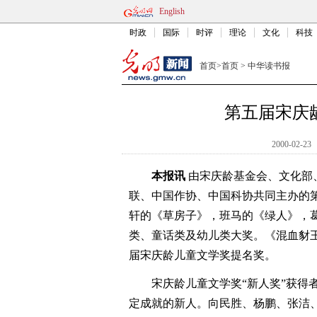
English
时政
国际
时评
理论
文化
科技
首页
>
首页
>
中华读书报
第五届宋庆
2000-02-23
本报讯
由宋庆龄基金会、文化部
联、中国作协、中国科协共同主办的
轩的《草房子》，班马的《绿人》，
类、童话类及幼儿类大奖。《混血豺王
届宋庆龄儿童文学奖提名奖。
宋庆龄儿童文学奖“新人奖”获得
定成就的新人。向民胜、杨鹏、张洁、