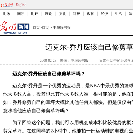
English
时政
国际
时评
理论
文化
科技
教育
经济
生活
法
首页
>
首页
>
中华读书报
迈克尔·乔丹应该自己修剪
2000-02-23
来源：中华读书报
——日常生活中的经济学
迈克尔·乔丹应该自己修剪草坪吗？
迈克尔·乔丹是一个优秀的运动员，是NBA中最优秀的篮
他大多数人高，投篮也比其他大多数人准。很可能的是，他在
如，乔丹修剪自己的草坪大概比其他任何人都快。但是仅仅由
意味着他应该自己修剪草坪吗？
为了回答这个问题，我们可以用机会成本和比较优势的概
剪完草坪。在这同样的2小时中，他能拍一部运动鞋的电视商业