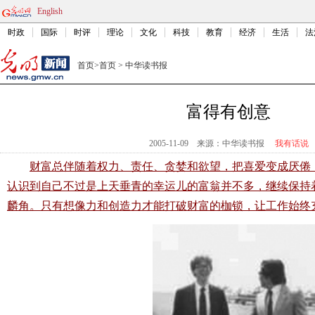
English
时政
国际
时评
理论
文化
科技
教育
经济
生活
法
首页
>
首页
>
中华读书报
富得有创意
2005-11-09
来源：中华读书报
我有话说
财富总伴随着权力、责任、贪婪和欲望，把喜爱变成厌倦
认识到自己不过是上天垂青的幸运儿的富翁并不多，继续保持
麟角。只有想像力和创造力才能打破财富的枷锁，让工作始终