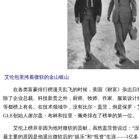
艾伦包里挎着微软的金山银山
在各类富豪排行榜漫天乱飞的时候，美国《财富》杂志日前
除了企业总裁、科技新贵之外，厨师、牧师、作家、服装设计
等都榜上有名。在技术领域中，没有比尔・盖茨，倒是保罗・
GLE创始人谢尔盖・布林和拉里・佩奇排在了榜单的第一位。
艾伦上榜并非因为他对微软的贡献，虽然盖茨曾说过：“没
最主要的原因是他退出微软后的“娱乐”和“投资”生涯――1亿