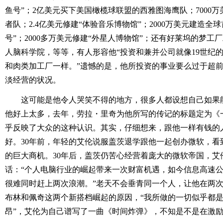
鱼号”；2亿美元买下美国橄榄球联盟的西雅图海鹰队；7000万
者队；2.4亿美元修建“体验音乐博物馆”；2000万美元建造全
号”；2000多万美元修建“外星人博物馆”；还有好莱坞的梦
人脑科学院，等等，有人形容他“投资和兼并公司就像19世纪
和肉类加工厂一样。”遗憾的是，他所投资的事业要么过于超
淡经营的状况。
这可能是他令人哭笑不得的地方，很多人都设想自己如果
他好上太多，去年，劳拉・里奇为他所写的传记的标题定为《
乎反映了大众的这种认识。其实，仔细想来，跟他一样有钱的
好。30年前，年轻的艾伦说服盖茨退学跟他一起创办微软，看
的巨大商机。30年后，盖茨仍苦心经营着庞大的微软帝国，艾
话：“个人电脑行业的崛起带来一次财富机遇，如今信息高速
很难同时赶上两次浪潮。”老天不会垂青同一个人，让他在两
布林和佩奇这两个新搭档崛起的原因，“我所做的一切似乎都
昂”，艾伦为自己谱写了一曲《时间炸弹》，不知是不是在激