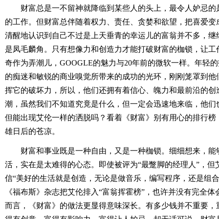
财富总是一不留神就降临到某些人的头上，最令人妒忌的
的工作。但财富总伴随着权力、责任、贪婪和欲望，把喜爱变
清醒地认识到自己不过是上天垂青的幸运儿的富翁并不多，继
是凤毛麟角。只有想像力和创造力才能打破财富的枷锁，让工
奇作为弄潮儿，GOOGLE的魅力与20年前的微软一样。年轻
的痴迷和敏锐的商业嗅觉所带来的成功的光环，刚刚笼罩到他
挥它的破坏力，所以，他们还拥有着信心、魄力和最前沿的创
潮，虽然我们不知道究竟是什么，但一定会迅速地来临，他们
但能出现艾伦一样的洒脱吗？看着《财富》别有用心的排行榜
雄日后的苍凉。
财富和事业既是一种自由，又是一种枷锁。细细想来，能
活，实在是太难得的心态。即使被评为“最蹩脚的经理人”，但
信“美好的生活就是创造，无论是做音乐，编写程序，还是组合
《福布斯》杂志把艾伦排入“富翁挥霍榜”，也许并没有完全体
而言，《财富》的做法更显得意味深长。有多少钱并不重要，