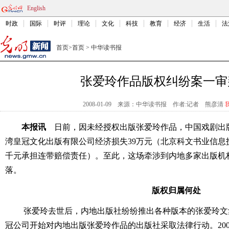
English
时政
国际
时评
理论
文化
科技
教育
经济
生活
法
首页
>
首页
>
中华读书报
张爱玲作品版权纠纷案一审
2008-01-09
来源：中华读书报
作者:记者 熊彦清
本报讯
日前，因未经授权出版张爱玲作品，中国戏剧出
湾皇冠文化出版有限公司经济损失39万元（北京科文书业信息技
千元承担连带赔偿责任）。至此，这场牵涉到内地多家出版机
落。
版权归属何处
张爱玲去世后，内地出版社纷纷推出各种版本的张爱玲文集
冠公司开始对内地出版张爱玲作品的出版社采取法律行动。20