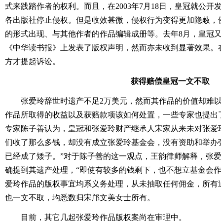
式来践踏作者的权利。而且，在2003年7月18日，皇冠就公
各出版社停止侵权。但是收效甚微，侵权行为变得更加隐蔽，
的形式出现、与其他作者的作品编辑成册等。去年8月，皇冠
《中华读书报》上发表了版权声明，然而亦未收到显著效果。
方才提起诉讼。
获得赔偿皇冠一文不取
张爱玲辞世时遗产不足2万美元，然而其作品的价值却难
作品所取得的收益以及获赔款项该如何处置，一些专家也提出
专家陈子善认为，皇冠和张爱玲财产继承人宋家从来未对张爱
们收了那么多钱，却没有成立张爱玲基金会，没有资助和举办
已经成了矮子。”对于陈子善的这一观点，王韵律师解释，张
确提到其遗产处理，“即使有较多的钱剩下，也不想立基金会作
爱玲作品的版权事宜均系义务处理，从未抽取任何佣金，所有
也一文不取，均悉数归宋邝文美女士所有。
目前，其它几起张爱玲作品版权案尚在审理中。