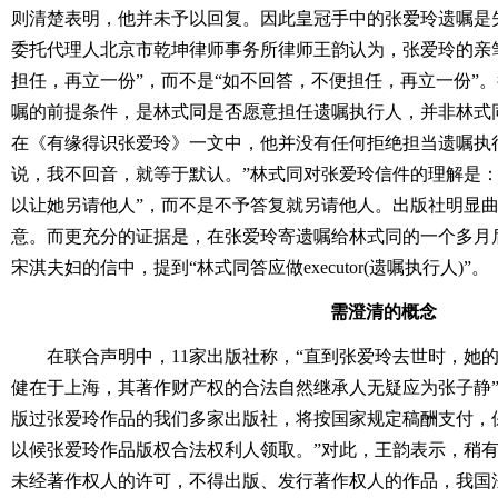
则清楚表明，他并未予以回复。因此皇冠手中的张爱玲遗嘱是
委托代理人北京市乾坤律师事务所律师王韵认为，张爱玲的亲
担任，再立一份”，而不是“如不回答，不便担任，再立一份”
嘱的前提条件，是林式同是否愿意担任遗嘱执行人，并非林式
在《有缘得识张爱玲》一文中，他并没有任何拒绝担当遗嘱执
说，我不回音，就等于默认。”林式同对张爱玲信件的理解是：
以让她另请他人”，而不是不予答复就另请他人。出版社明显
意。而更充分的证据是，在张爱玲寄遗嘱给林式同的一个多月后，
宋淇夫妇的信中，提到“林式同答应做executor(遗嘱执行人)”。
需澄清的概念
在联合声明中，11家出版社称，“直到张爱玲去世时，她
健在于上海，其著作财产权的合法自然继承人无疑应为张子静”
版过张爱玲作品的我们多家出版社，将按国家规定稿酬支付，
以候张爱玲作品版权合法权利人领取。”对此，王韵表示，稍
未经著作权人的许可，不得出版、发行著作权人的作品，我国