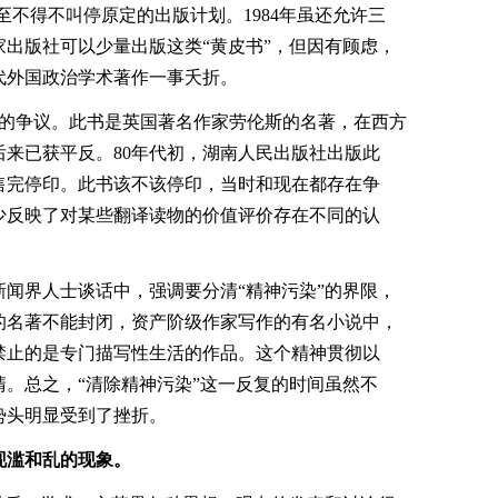
至不得不叫停原定的出版计划。1984年虽还允许三
出版社可以少量出版这类“黄皮书”，但因有顾虑，
代外国政治学术著作一事夭折。
印的争议。此书是英国著名作家劳伦斯的名著，在西方
来已获平反。80年代初，湖南人民出版社出版此
售完停印。此书该不该停印，当时和现在都存在争
少反映了对某些翻译读物的价值评价存在不同的认
与新闻界人士谈话中，强调要分清“精神污染”的界限，
的名著不能封闭，资产阶级作家写作的有名小说中，
禁止的是专门描写性生活的作品。这个精神贯彻以
。总之，“清除精神污染”这一反复的时间虽然不
势头明显受到了挫折。
现滥和乱的现象。