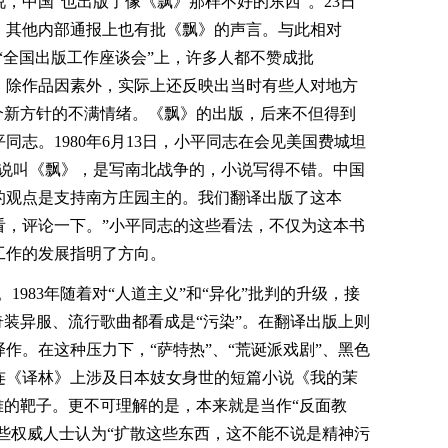
，中国“也出版了像《飘》那样不好的东西”。23日
，其他内部通报上也有批《飘》的声言。与此相对
”和“全国出版工作座谈会”上，许多人都不赞成批
》除作品因素外，实际上还反映出当时有些人对地方
个新方针的不满情绪。《飘》的出版，后来不但得到
志。1980年6月13日，小平同志在会见美国费城坦
小说叫《飘》，是写南北战争的，小说写得不错。中国
的观点是支持南方庄园主的。我们翻译出版了这本
看，评论一下。”小平同志的这些看法，不仅为这本书
工作的发展指明了方向。
。1983年随着对“人道主义”和“异化”批判的升级，接
奇装异服、流行歌曲都看成是“污染”。在翻译出版上则
译作。在这种压力下，“萨特热”、“荒诞派戏剧”、黑色
连《译林》上涉及日本妓女身世的短篇小说《我的茉
难的靶子。更不可理解的是，本来就是当作“反面教
某些权威人士认为“扩散这些东西，这不能不说是精神污