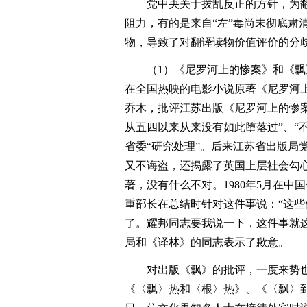
党中央关于拨乱反正的方针，为
阻力，有的是来自“左”毒尚未彻底肃
物，导致了对翻译读物价值评价的分
（1）《尼罗河上的惨案》和《飘
在全国热映的电影小说原著《尼罗河
乔木，批评江苏出版《尼罗河上的惨案
从五四以来从来没有如此堕落过”、“
省委“研究处理”。后来江苏省出版局
又不诲盗，还揭露了英国上层社会勾
著，没有什么不对。1980年5月在中
重部长在总结时针对这件事说：“这
了。耀邦同志要我说一下，这件事就
局和《译林》的同志表示了歉意。
对出版《飘》的批评，一度来势也
《〈飘〉热和〈根〉热》、《〈飘〉到