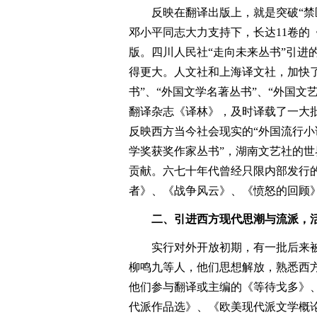
反映在翻译出版上，就是突破“禁
邓小平同志大力支持下，长达11卷的
版。四川人民社“走向未来丛书”引进
得更大。人文社和上海译文社，加快
书”、“外国文学名著丛书”、“外国文
翻译杂志《译林》，及时译载了一大
反映西方当今社会现实的“外国流行小
学奖获奖作家丛书”，湖南文艺社的世
贡献。六七十年代曾经只限内部发行
者》、《战争风云》、《愤怒的回顾》
二、引进西方现代思潮与流派，
实行对外开放初期，有一批后来被
柳鸣九等人，他们思想解放，熟悉西
他们参与翻译或主编的《等待戈多》
代派作品选》、《欧美现代派文学概