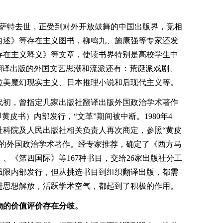
义大师萨特去世，正受到对外开放鼓舞的中国出版界，竞相
自述》等存在主义图书，柳鸣九、施康强等专家还发
存在主义释义》等文章，使读书界特别是高校学生中
翻译出版的外国文艺思潮和流派还有：荒诞派戏剧、
拉美魔幻现实主义、日本推理小说和后现代主义等。
代初，曾指定几家出版社翻译出版外国政治学术著作
黄皮书）内部发行，“文革”期间被中断。1980年4
社科院及人民出版社相关负责人再次商定，参照“黄皮
值的外国政治学术著作。经专家推荐，确定了《西方马
、《笫四国际》等167种书目，交给26家出版社分工
套书虽限内部发行，但从挑选书目到组织翻译出版，都需
进思想解放，活跃学术空气，都起到了积极的作用。
物的价值评价存在分歧。