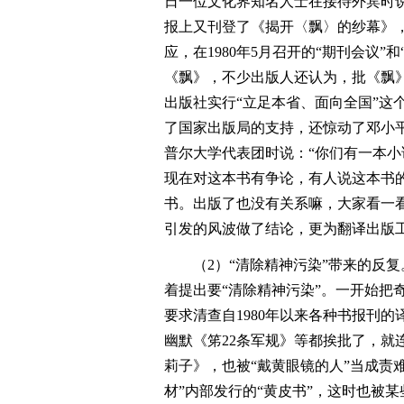
日一位文化界知名人士在接待外宾时说
报上又刊登了《揭开〈飘〉的纱幕》
应，在1980年5月召开的“期刊会议
《飘》，不少出版人还认为，批《飘
出版社实行“立足本省、面向全国”这
了国家出版局的支持，还惊动了邓小平同
普尔大学代表团时说：“你们有一本
现在对这本书有争论，有人说这本书
书。出版了也没有关系嘛，大家看一
引发的风波做了结论，更为翻译出版
（2）“清除精神污染”带来的反复
着提出要“清除精神污染”。一开始把
要求清查自1980年以来各种书报刊的
幽默《笫22条军规》等都挨批了，就
莉子》，也被“戴黄眼镜的人”当成责
材”内部发行的“黄皮书”，这时也被