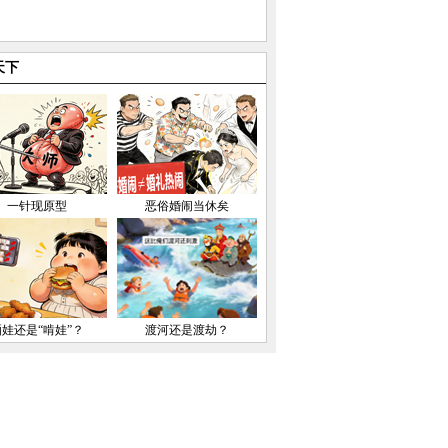
天下
一针现原型
恶俗婚闹当休矣
晒娃还是“啃娃”？
渡河还是渡劫？