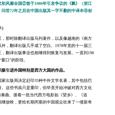
初风靡全国②曾于1980年引发争议的《飘》（浙江
斯》问世72年之后在中国出版其一字不删的中译本④创
》
8年）
区，那时除翻译出版马列著作，以及像越南的《南方
外，翻译出版几乎成了空白。1978年党的十一届三
，翻译出版事业也相继得到恢复与发展。一直到198
“窗口”的阶段。
，积极引进外国特别是西方大国的作品。
，国家出版局决定赶印35种中外文学名著，其中包括巴
著。这些书虽只是重印，但毕竟开始冲破对西方文化
前奏曲。接着一批当代西方电影如《望乡》、《追
相继放映，更给长期闭塞的中国观众吹来了一缕新奇