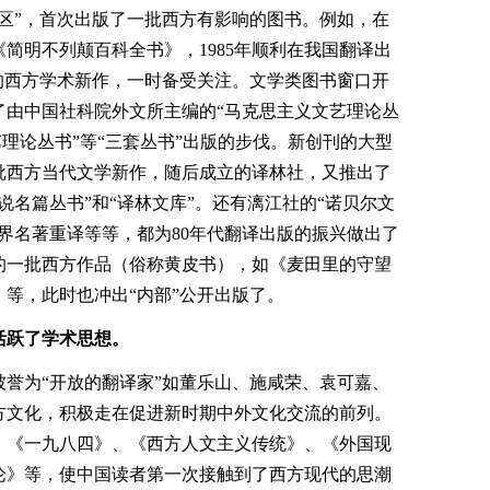
区”，首次出版了一批西方有影响的图书。例如，在
《简明不列颠百科全书》，1985年顺利在我国翻译出
的西方学术新作，一时备受关注。文学类图书窗口开
了由中国社科院外文所主编的“马克思主义文艺理论丛
艺理论丛书”等“三套丛书”出版的步伐。新创刊的大型
批西方当代文学新作，随后成立的译林社，又推出了
说名篇丛书”和“译林文库”。还有漓江社的“诺贝尔文
界名著重译等等，都为80年代翻译出版的振兴做出了
的一批西方作品（俗称黄皮书），如《麦田里的守望
等，此时也冲出“内部”公开出版了。
活跃了学术思想。
誉为“开放的翻译家”如董乐山、施咸荣、袁可嘉、
方文化，积极走在促进新时期中外文化交流的前列。
、《一九八四》、《西方人文主义传统》、《外国现
论》等，使中国读者第一次接触到了西方现代的思潮