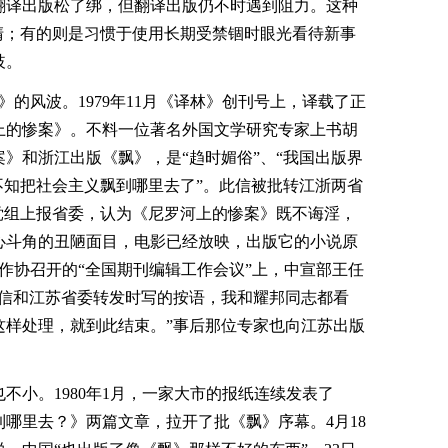
翻译出版松了绑，但翻译出版仍不时遇到阻力。这种
清；有的则是习惯于使用长期受禁锢时眼光看待新事
歧。
》的风波。1979年11月《译林》创刊号上，译载了正
上的惨案》。不料一位著名外国文学研究专家上书胡
》和浙江出版《飘》，是“趋时媚俗”、“我国出版界
不知把社会主义飘到哪里去了”。此信被批转江浙两省
党组上报省委，认为《尼罗河上的惨案》既不诲淫，
心斗角的丑陋面目，电影已经放映，出版它的小说原
国作协召开的“全国期刊编辑工作会议”上，中宣部王任
些信和江苏省委转发时写的按语，我和耀邦同志都看
这样处理，就到此结束。”事后那位专家也向江苏出版
不小。1980年1月，一家大市的报纸连续发表了
哪里去？》两篇文章，拉开了批《飘》序幕。4月18