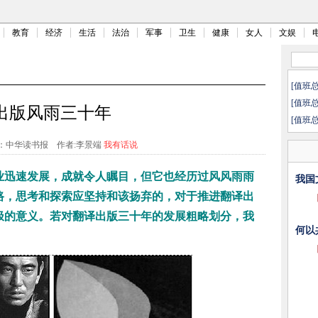
教育
经济
生活
法治
军事
卫生
健康
女人
文娱
[值班
[值班
出版风雨三十年
[值班
：中华读书报
作者:李景端
我有话说
业迅速发展，成就令人瞩目，但它也经历过风风雨雨
我国
路，思考和探索应坚持和该扬弃的，对于推进翻译出
极的意义。若对翻译出版三十年的发展粗略划分，我
何以