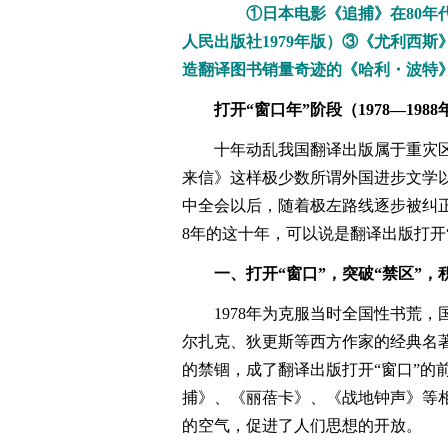
①日本电影《追捕》在80年代
人民出版社1979年版）③《尤利西
造翻译图书销量奇迹的《哈利・波特
打开“窗口年”阶段
（1978―198
十年动乱我国翻译出版属于重灾
来信》这样极少数所谓外国进步文学以
中全会以后，随着极左路线逐步被纠正
8年的这十年，可以说是翻译出版打开
一、打开“窗口”，突破“禁区”
1978年为克服当时全国性书荒
尔扎克、狄更斯等西方作家的经典名
的禁锢，成了翻译出版打开“窗口”的
捕》、《丽蓓卡》、《战地钟声》等
的空气，促进了人们思想的开放。