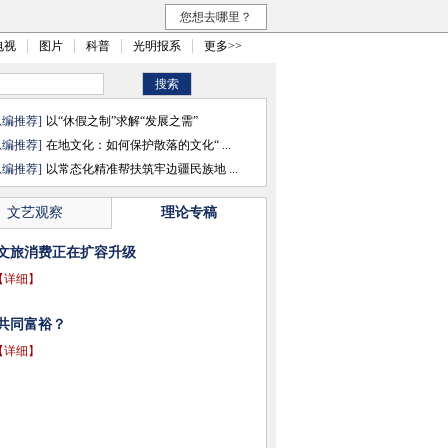
您想去哪里？
电视
图片
科普
光明报系
更多>>
总编推荐]
以“休假之制”求解“发展之需”
总编推荐]
在地文化：如何保护散落的文化“ ...
总编推荐]
以常态化精准帮扶筑牢边疆民族地 ...
文艺观察
理论专稿
文旅消费正在扩容升级
【详细】
共同富裕？
【详细】