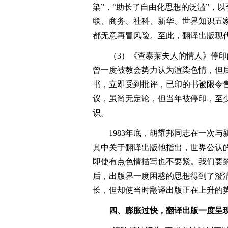
染”，“助长了自由化思想的泛滥”，以
联、商务、社科、新华、世界知识五家
都无意再冒风险。至此，翻译出版现
（3）《查泰莱夫人的情人》停
曾一度被教会势力认为渲染色情，但后
书，立即受到批评，已印的书被限令
议，虽尚无定论，但当年被停印，至
识。
1983年底，胡耀邦同志在一次
其中关于翻译出版他指出，世界公认
即使有点色情描写也不要紧。我们要
后，出版界一度困惑的思想得到了澄清
长，但却使当时翻译出版正在上升的
四、膨胀过快，翻译出版一度呈