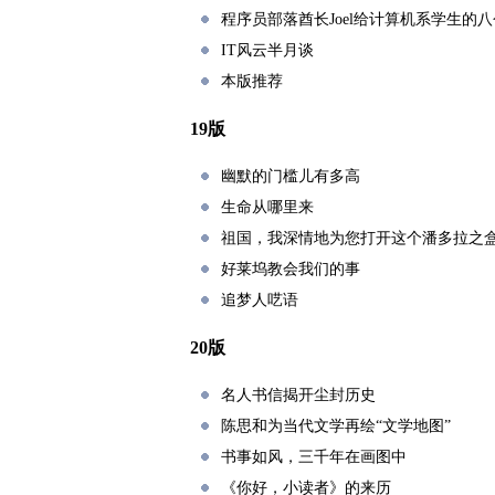
程序员部落酋长Joel给计算机系学生的
IT风云半月谈
本版推荐
19版
幽默的门槛儿有多高
生命从哪里来
祖国，我深情地为您打开这个潘多拉之
好莱坞教会我们的事
追梦人呓语
20版
名人书信揭开尘封历史
陈思和为当代文学再绘“文学地图”
书事如风，三千年在画图中
《你好，小读者》的来历