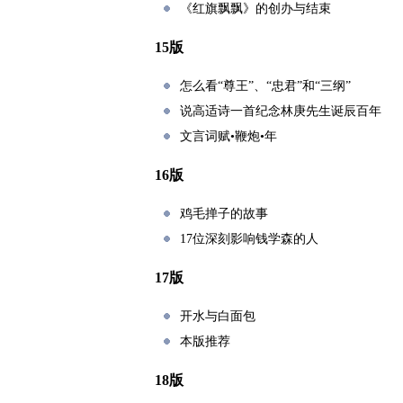
《红旗飘飘》的创办与结束
15版
怎么看“尊王”、“忠君”和“三纲”
说高适诗一首纪念林庚先生诞辰百年
文言词赋•鞭炮•年
16版
鸡毛掸子的故事
17位深刻影响钱学森的人
17版
开水与白面包
本版推荐
18版