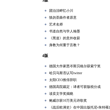
3版
团泊洼畔忆小川
慎勿歪曲作者原意
艺术名师
书道自然与学人翰墨
《黑道》的意外收获
身教为何重于言教？
4版
德国大作家恩岑斯贝格尔获索宁奖
哈贝马斯否认写twitter
太阳CEO推俳辞职
德国高院裁定：译者可获版税分成
读卖文学奖揭晓
鲍威尔获10万美元诗歌奖
《战后欧洲史》在中国出版托尼•朱特罹