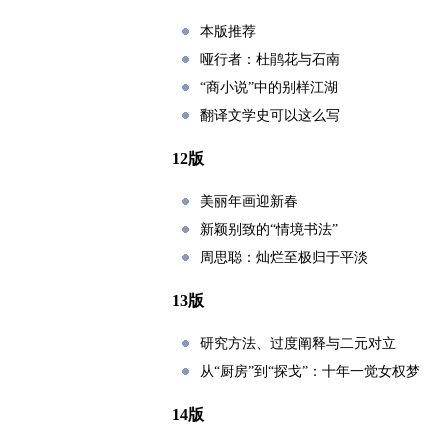
本版推荐
哑行者：杜鹃花与石南
“商小说”中的别样江湖
翻译文学史可以这么写
12版
美丽年画迎新春
新颖别致的“情境书法”
周思聪：灿烂至极归于平淡
13版
研究方法、过度阐释与二元对立
从“厨房”到“探戈”：十年一觉女权梦
14版