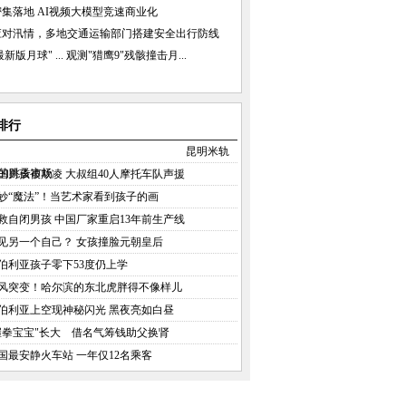
集落地 AI视频大模型竞速商业化
应对汛情，多地交通运输部门搭建安全出行防线
新版月球" ...
观测"猎鹰9"残骸撞击月...
排行
昆明米轨
的跳蚤市场
国男孩被欺凌 大叔组40人摩托车队声援
妙“魔法”！当艺术家看到孩子的画
救自闭男孩 中国厂家重启13年前生产线
见另一个自己？ 女孩撞脸元朝皇后
伯利亚孩子零下53度仍上学
风突变！哈尔滨的东北虎胖得不像样儿
伯利亚上空现神秘闪光 黑夜亮如白昼
握拳宝宝"长大 借名气筹钱助父换肾
国最安静火车站 一年仅12名乘客