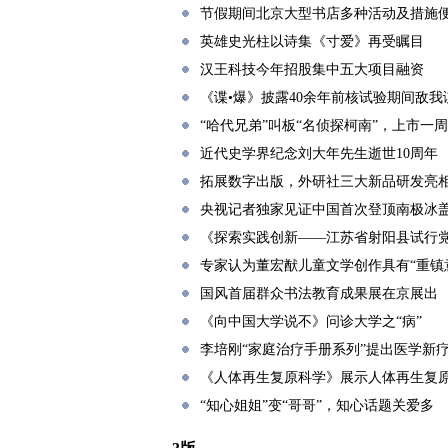
节假期间北京大型书店多种活动及措施
英雄史光柱以诗集《寸爱》再受瞩目
汉王科技今年招股集中五大项目融资
《谍•爆》披露40余年前核试验期间敌
“哈代兄弟”叫板“名侦探柯南”，上市一
近代史学界纪念刘大年先生逝世10周年
拓展数字出版，外研社三大新品研发亮
央视记者独家见证中国首次登顶南极冰
《探索实践创新――江苏省射阳县试行
专家认为董宏猷儿童文学创作具有“重镇
国风首届群众书法教育成果展在京展出
《向中国大学说不》问诊大学之“病”
李培刚“家庭治疗手册系列”提出医学新
《人体再生复原科学》展示人体再生复
“知心姐姐”变“哥哥”，知心话题关爱多