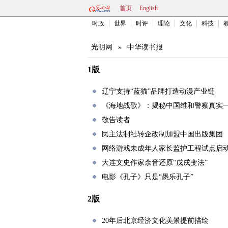
首页
English
时政
世界
时评
理论
文化
科技
光明网
»
中华读书报
1版
辽宁支持“蓝猫”品牌打造动漫产业链
《海地战歌》：揭秘中国维和警察真实
敬告读者
民主法制社转企改制加盟中国出版集团
网络游戏未成年人家长监护工程试点启
大连文史作家余音还原“戊戌变法”
电影《孔子》只是“愚乐孔子”
2版
20年后北京经济文化美景提前描绘