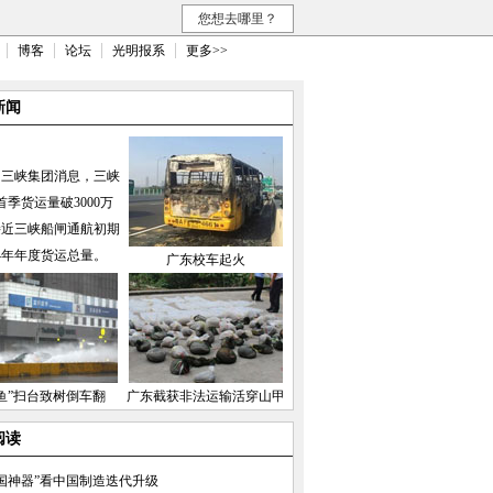
您想去哪里？
博客
论坛
光明报系
更多>>
新闻
国三峡集团消息，三峡
首季货运量破3000万
接近三峡船闸通航初期
04年年度货运总量。
广东校车起火
鱼”扫台致树倒车翻
广东截获非法运输活穿山甲
阅读
国神器”看中国制造迭代升级