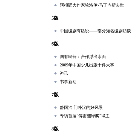
阿根廷大作家埃洛伊•马丁内斯去世
5版
中国编剧有话说――部分知名编剧访谈
6版
国有民营：合作浮出水面
2009年中国少儿出版十件大事
咨讯
书事新动
7版
舒国治:门外汉的好风景
专访首届“傅雷翻译奖”得主
8版