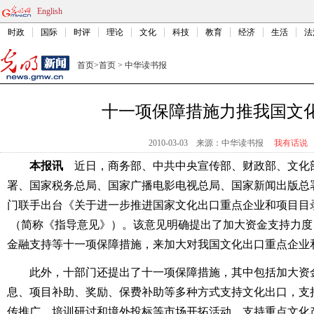
English
时政
国际
时评
理论
文化
科技
教育
经济
生活
法
首页
>
首页
>
中华读书报
十一项保障措施力推我国文
2010-03-03
来源：中华读书报
我有话说
本报讯
近日，商务部、中共中央宣传部、财政部、文化
署、国家税务总局、国家广播电影电视总局、国家新闻出版总
门联手出台《关于进一步推进国家文化出口重点企业和项目目
（简称《指导意见》）。该意见明确提出了加大资金支持力
度
金融支持等十一项保障措施，来加大对我国文化出口重点企业
此外，十部门还提出了十一项保障措施，其中包括加大资
息、项目补助、奖励、保费补助等多种方式支持文化出口，支
传推广、培训研讨和境外投标等市场开拓活动，支持重点文化