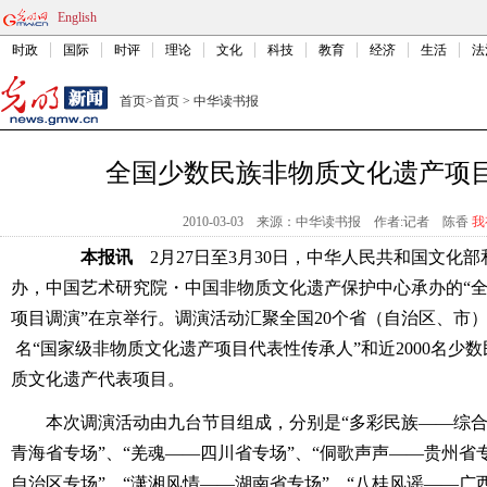
English
时政
国际
时评
理论
文化
科技
教育
经济
生活
法
首页
>
首页
>
中华读书报
全国少数民族非物质文化遗产项
2010-03-03
来源：中华读书报
作者:记者 陈香
我
本报讯
2月27日至3月30日，中华人民共和国文化
办，中国艺术研究院・中国非物质文化遗产保护中心承办的“
项目调演”在京举行。调演活动汇聚全国20个省（自治区、市）
名“国家级非物质文化遗产项目代表性传承人”和近2000名少
数
质文化遗产代表项目。
本次调演活动由九台节目组成，分别是“多彩民族――综合专
青海省专场”、“羌魂――四川省专场”、“侗歌声声――贵州省
自治区专场”、“潇湘风情――湖南省专场”、“八桂风谣――广