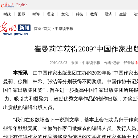
English
时政
国际
时评
理论
文化
科技
教育
经济
生活
法
首页
>
首页
>
中华读书报
崔曼莉等获得2009“中国作家出
2010-03-03
来源：中华读书报
作者:记者 舒晋瑜
本报讯
由中国作家出版集团主办的2009年度“中国作家出
曼莉、徐刚、林希、张洁等分别获得不同奖项。中国作协书记
国作家出版集团奖”，旨在进一步提高中国作家出版集团所属
力、吸引力和凝聚力，鼓励优秀文学作品的创作出
版，并奖励
出贡献的编辑出版人员。
“我们在多数场合下一说到文学，基本上会把功劳归于作
些常年默默无闻、甘愿为作家们做嫁衣的编辑人员、发行人员
他所有使得作家的作品能够成为传播的文学和使作家名扬天下