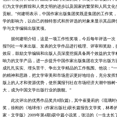
们为文学的辉煌和人类文明的进步以及国家的繁荣和人民文化
贡献。”何建明表示，中国作家出版集团奖既是集团的工作奖
学的影响力，以自己的独特形式和所评选的对象来显示其品牌
学与文学编辑出版奖项。
据何建明介绍，这是一项工作性奖项，今后每年评选一次
报刊社一年来出版、发表的文学作品进行梳理、评审和奖励，
效应，鼓励文学编辑和出版人员深度挖掘具备两个效益的文学
响力的文学产品，进一步提升中国作家出版集团在文学出版方
成扎扎实实、埋头苦干、争出文学精品的工作氛围。他说：“
的精神和思路，把文学审美和市场意识更好地结合，充分发挥
版上的人才和资源优势，使所属报刊社在市场经济大潮中独树
大，成为中国文学出版行业的旗舰。”
此次评出的优秀作品奖共8部(篇)，其中崔曼莉的《琉璃时
奖，徐刚的《地球传》(作家出版社)获长篇报告文学奖，林希
家・文学版》2009年第4期)获中篇小说奖，张洁的《一生太长了