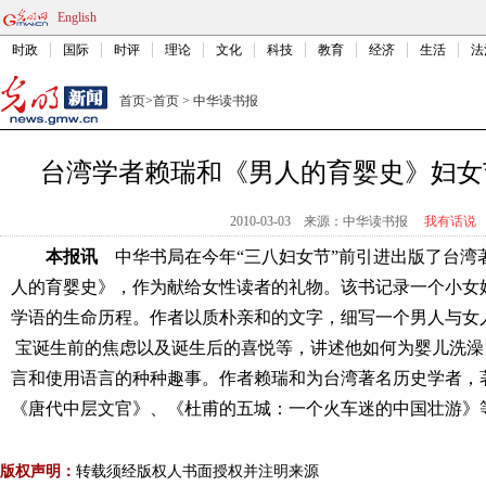
English
时政
国际
时评
理论
文化
科技
教育
经济
生活
法
首页
>
首页
>
中华读书报
台湾学者赖瑞和《男人的育婴史》妇女
2010-03-03
来源：中华读书报
我有话说
本报讯
中华书局在今年“三八妇女节”前引进出版了台湾
人的育婴史》，作为献给女性读者的礼物。该书记录一个小女
学语的生命历程。作者以质朴亲和的文字，细写一个男人与女
宝诞生前的焦虑以及诞生后的喜悦等，讲述他如何为
婴儿洗澡
言和使用语言的种种趣事。作者赖瑞和为台湾著名历史学者，
《唐代中层文官》、《杜甫的五城：一个火车迷的中国壮游》
版权声明：
转载须经版权人书面授权并注明来源