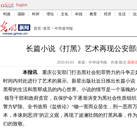
English
时政
国际
时评
理论
文化
科技
教育
经济
生活
法
首页
>
首页
>
中华读书报
长篇小说《打黑》艺术再现公安部
2010-03-03
来源：中华读书报
作者:陈洁
我有
本报讯
重庆公安部门打击黑社会犯罪势力的斗争正
时间内对此进行了艺术的展示。新星出版社近日推出长篇小说
黑帮的生活和黑帮成员的内心世界。小说的情节是一个落魄的
领导干部和政府贪官，在保护伞下逐渐演变为黑社会性质组织
警方铲除。全书借用《盐铁论》“锄一害而众苗生，刑一恶而万
本，本诛则恶消”的正义观，再现了波澜壮阔的打黑风暴，作
们的致敬。