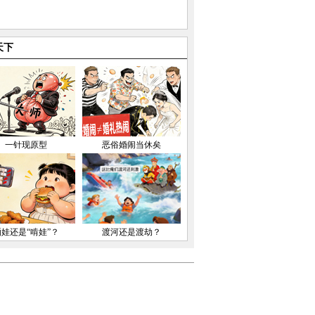
天下
一针现原型
恶俗婚闹当休矣
晒娃还是“啃娃”？
渡河还是渡劫？