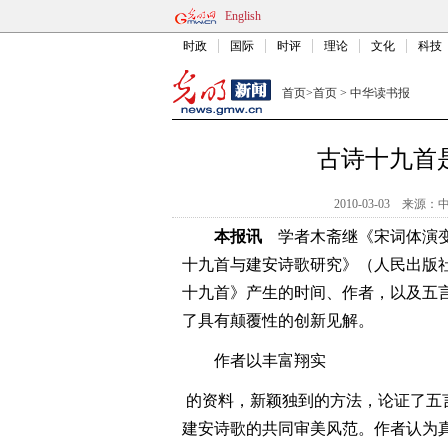
English
时政
国际
时评
理论
文化
科技
首页
>
首页
>
中华读书报
古诗十九首
2010-03-03
来源：
本报讯
学者木斋继《宋词体演
十九首与建安诗歌研究》（人民出版社
十九首》产生的时间、作者，以及五
了具有颠覆性的创新见解。
作者以丰富翔实
的资料，新颖独到的方法，论证了五
建安诗歌的共同审美风范。作者认为