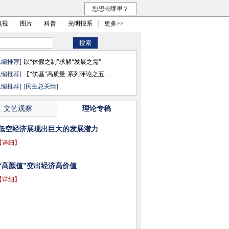
您想去哪里？
电视
图片
科普
光明报系
更多>>
总编推荐]
以“休假之制”求解“发展之需”
总编推荐]
【“筑基”高质量·系列评论之五 ...
总编推荐]
[民生总关情]
文艺观察
理论专稿
低空经济展现出巨大的发展潜力
【详细】
“高颜值”变出经济高价值
【详细】