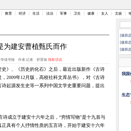
教育
经济
生活
法治
军事
卫生
健康
女人
文娱
[值班
[值班
是为建安曹植甄氏而作
[值班
中华读书报
作者:记者 舒晋瑜
我有话说
变史》、《历史的化石》之后，最近出版新作《古诗
我国
，2009年12月版，高校社科文库丛书），对《古诗
言诗起源发生史等一系列中国文学史重要问题，提出
生态
言诗成立于建安十六年之后，“穷情写物”是十九首与
真正具有个人抒情性质的五言诗，开始于建安十六年