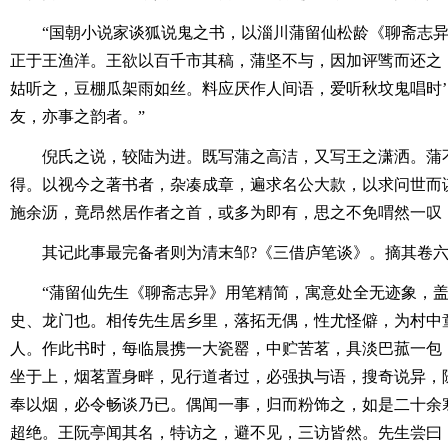
“国朝小说家谈狐说鬼之书，以淄川蒲留仙松龄《聊斋志
正于王渔洋。王欲以百千市其稿，蒲坚不与，因加评骘而还之
姑听之，豆棚瓜架雨如丝。料应厌作人间语，爱听秋坟鬼唱时
友，亦事之韵者。”
倪氏之说，较陆为进。既写蒲之高洁，又写王之潇洒。蒲
得。以视今之著书者，杂凑成章，遍求名公大款，以求问世而
施余沥，竟昂然居作者之首，或多为即有，思之不免喟然一叹
其记此事最完备者则为清末邹?《三借庐笔谈》。摘其卷
“蒲留仙先生《聊斋志异》用笔精简，寓意处全无迹象，
史、龙门也。相传先生居乡里，落拓无偶，性尤怪僻，为村中
人。作此书时，每临晨携一大瓷罂，中贮苦茗，具淡巴菰一包
坐于上，烟茗置身畔，见行道者过，必强执与语，搜奇说异，
奉以烟，必令畅谈乃已。偶闻一事，归而粉饰之，如是二十余
超绝。王阮亭闻其名，特访之，避不见，三访皆然。先生尝曰