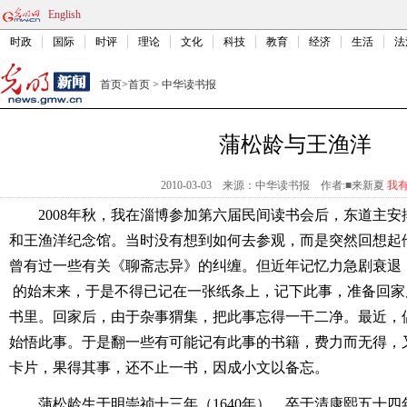
English
时政
国际
时评
理论
文化
科技
教育
经济
生活
法
首页
>
首页
>
中华读书报
蒲松龄与王渔洋
2010-03-03
来源：中华读书报
作者:■来新夏
我
2008年秋，我在淄博参加第六届民间读书会后，东道主
和王渔洋纪念馆。当时没有想到如何去参观，而是突然回想起
曾有过一些有关《聊斋志异》的纠缠。但近年记忆力急剧衰退
的始末来，于是不得已记在一张纸条上，记下此事，准备回家
书里。回家后，由于杂事猬集，把此事忘得一干二净。最近，
始悟此事。于是翻一些有可能记有此事的书籍，费力而无得，
卡片，果得其事，还不止一书，因成小文以备忘。
蒲松龄生于明崇祯十三年（1640年）。卒于清康熙五十四年