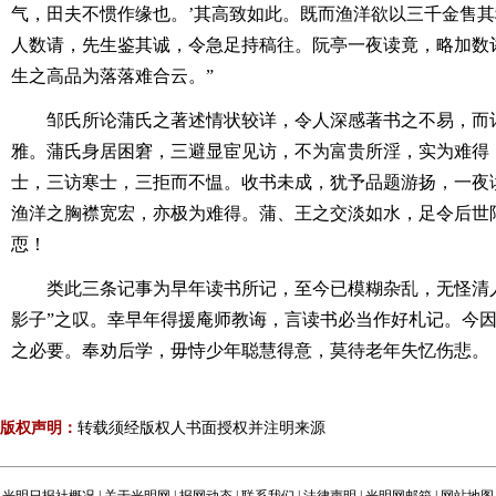
气，田夫不惯作缘也。’其高致如此。既而渔洋欲以三千金售
人数请，先生鉴其诚，令急足持稿往。阮亭一夜读竟，略加数
生之高品为落落难合云。”
邹氏所论蒲氏之著述情状较详，令人深感著书之不易，而
雅。蒲氏身居困窘，三避显宦见访，不为富贵所淫，实为难得
士，三访寒士，三拒而不愠。收书未成，犹予品题游扬，一夜
渔洋之胸襟宽宏，亦极为难得。蒲、王之交淡如水，足令后世
恧！
类此三条记事为早年读书所记，至今已模糊杂乱，无怪清
影子”之叹。幸早年得援庵师教诲，言读书必当作好札记。今
之必要。奉劝后学，毋恃少年聪慧得意，莫待老年失忆伤悲。
版权声明：
转载须经版权人书面授权并注明来源