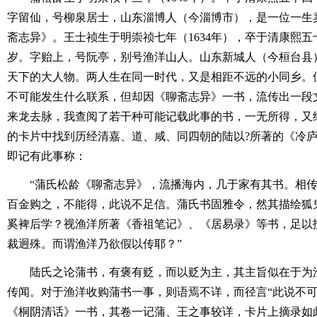
字留仙，号柳泉居士，山东淄博人（今淄博市），是一位一生
斋志异》。王士祯生于明崇祯七年（1634年），卒于清康熙五十
岁。字贻上，号阮亭，别号渔洋山人。山东新城人（今桓台县
天下的大人物。两人生在同一时代，又是相距不远的小同乡。
不可能发生什么联系，但却因《聊斋志异》一书，流传出一段
来龙去脉，我查阅了若干种可能记载此事的书，一无所得，又
的卡片中找到历经清嘉、道、咸、同四朝的陆以?所著的《冷
即记有此事称：
“蒲氏松龄《聊斋志异》，流播海内，几于家有其书。相
百金购之，不能得，此说不足信。蒲氏书固雅令，然其描绘狐
奚裨后学？视渔洋所著《香祖笔记》、《居易录》等书，足以
裁迥殊。而谓渔洋乃欲假以传耶？”
陆氏之论蒲书，有褒有贬，而以贬为主，其主旨似在于为
传闻。对于渔洋收购蒲书一事，则语焉不详，而径言“此说不可
《桐阴清话》一书，其卷一记蒲、王之事较详，卡片上摘录如