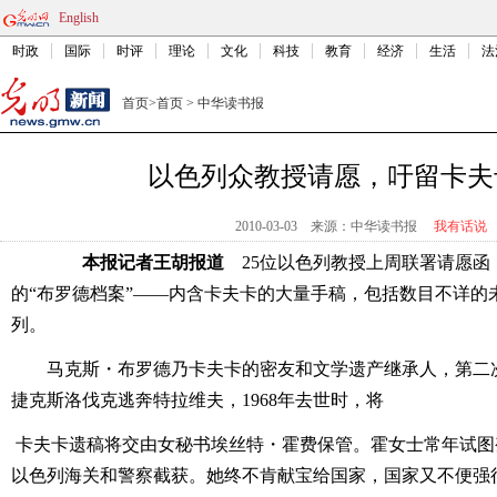
English
时政
国际
时评
理论
文化
科技
教育
经济
生活
法
首页
>
首页
>
中华读书报
以色列众教授请愿，吁留卡夫
2010-03-03
来源：中华读书报
我有话说
本报记者王胡报道
25位以色列教授上周联署请愿函
的“布罗德档案”――内含卡夫卡的大量手稿，包括数目不详的
列。
马克斯・布罗德乃卡夫卡的密友和文学遗产继承人，第二
捷克斯洛伐克逃奔特拉维夫，1968年去世时，将
卡夫卡遗稿将交由女秘书埃丝特・霍费保管。霍女士常年试图
以色列海关和警察截获。她终不肯献宝给国家，国家又不便强行