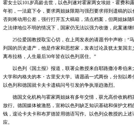
霍女士以101岁高龄去世，以色列遂对霍家两女埃娃・霍费和
年初，一法庭下令，要求两姐妹限期与强烈要求得到遗稿的以
否则将动用公差，强行打开五大稿箱，清点档案，但两姐妹随
之法律地位不明的情况下，国家仍无法以强力收缴，此案遂继
25位爱国教授取宝心切，在上周发表的请愿书中声称：“
列国的历史遗产，他是作家和思想家，发表过论及犹太复国主
离布拉格，人生最后30年皆在以色列居住。”
以色列《国土报》报道，联署众教授来自耶路撒冷希伯来
大学和内格夫的本・古里安大学。请愿函一式两份，分别以希
以色列和德国就卡夫卡遗稿问号引发的争执渐趋激烈。
德国文化机构与霍家两姐妹有多年交情，获允高价收购档
放行。德国媒体被激怒，宣称以色列缺乏知识基础和保护文档
钱，遑论卡夫卡和布罗德皆用德语写作。以色列众教授的上述
应。