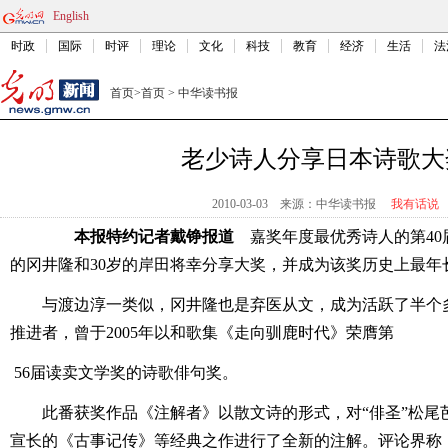
English
时政
国际
时评
理论
文化
科技
教育
经济
生活
法
首页
>
首页
>
中华读书报
老少诗人分享日本诗歌大
2010-03-03
来源：中华读书报
我有话说
本报特约记者戴铮报道
嘉奖年度最优秀诗人的第40
的冈井隆和30岁的岸田将幸分享大奖，并成为该奖历史上最年
与渡边淳一类似，冈井隆也是弃医从文，成为活跃了半个多
推进者，曾于2005年以和歌集《走向驯鹿时代》荣膺第
56届读卖文学奖的诗歌俳句奖。
此番获奖作品《注解者》以散文诗的形式，对“俳圣”松尾
宣长的《古事记传》等经典之作进行了全新的注解。评论界称