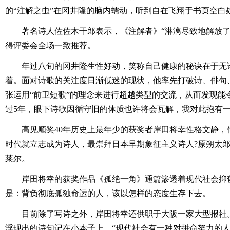
的“注解之虫”在冈井隆的脑内蠕动，听到自在飞翔于书页空白
著名诗人佐佐木干郎表示，《注解者》“淋漓尽致地解放了
得评委会全场一致推荐。
年过八旬的冈井隆生性好动，笑称自己健康的秘诀在于无
着。面对诗歌的关注度日渐低迷的现状，他率先打破诗、俳句
张运用“前卫短歌”的理念来进行超越类型的交流，从而发现能
过5年，眼下诗歌因循守旧的体质也许将会瓦解，我对此抱有一
高见顺奖40年历史上最年少的获奖者岸田将幸性格文静，
时代就立志成为诗人，最崇拜日本早期象征主义诗人?原朔太
莱尔。
岸田将幸的获奖作品《孤绝一角》通篇渗透着现代社会抑
是：背负彻底孤独命运的人，该以怎样的态度生存下去。
目前除了写诗之外，岸田将幸还供职于大阪一家大型报社
浮现出的诗句记在小本子上。“现代社会有一种对拼命努力的