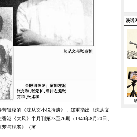
漫话
裴春芳辑校的《沈从文小说拾遗》，郑重指出《沈从文
港《大风》半月刊第73至76期（1940年8月20日、
的《梦与现实》（署