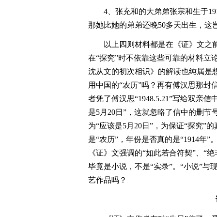
4、张充和的大弟弟张宗和生于191
那她比她的弟弟还晚50多天出生，这
以上四则材料都是在《证》文之
在“探究”时不依靠这些可靠的材料立
沈从文的初次相识》的解读也纯属是想
用中国的“农历”吗？再有傅汉思那封
者凭了傅汉思“1948.5.21”写给
是5月20日”，这就忽略了信中的删
为“应该是5月20日”，为保证“探究”
是“农历”，年份是否真的是“1914年
《证》文强调的“如此若合符契”、“绝
毕竟是小说，不是“实录”。“小说”
艺作品吗？