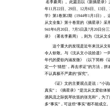
名李綦周）。此篇后以《新摘星录》之
年11月22日、29日、12月6日、1
学》第1卷第2期（1944年1月1日
从文全集》第十卷里的《摘星录》采
941年6月20日、7月5日及7月20
录》（署名李綦周），则为《沈从文
这个重大的发现是近年来沈从文
令人钦敬。与《沈从文小说拾遗》一
年代的爱欲内涵发微》（以下简称《
定一个‘猜想’，再去求证”的方法，
不认真极不严肃的“探究”。
《证》文的主要观点是说：“小
真实”；《摘星录》“是沈从文爱欲体验
酒风流之际抚琴吹笛的张充和”，为了
多“事实”，可这些“事实”都不能成立