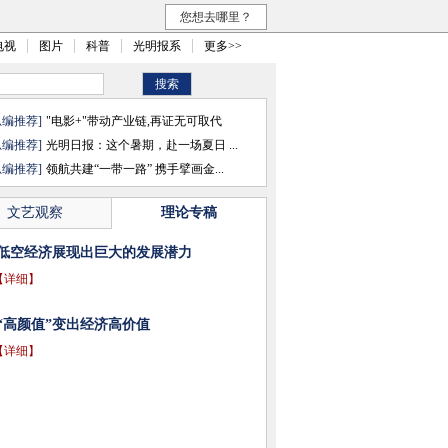
您想去哪里？
电视
图片
科普
光明报系
更多>>
总编推荐]
"电影+"带动产业链,再证无可取代
总编推荐]
光明日报：这个暑期，赴一场夏日 ...
总编推荐]
领航共建“一带一路” 携手擘画金...
文艺观察
理论专稿
低空经济展现出巨大的发展潜力
【详细】
“高颜值”变出经济高价值
【详细】