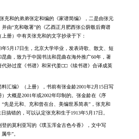
由张充和的弟弟张定和编的《家谱简编》，二是由张元
并由“充和敬署”的《乙酉正月肥西张公荫毂后裔谱
（上册）中有关张充和的文字抄录于下：
13年5月17日生，北京大学毕业，发表诗歌、散文、短
昆曲，致力于中国书法和昆曲在海外推广60年，著
唐代孙过度《书谱》和宋代姜□□《续书谱》合译成英
料汇编》（上册），书前有张金龄2001年2月15日写
大概是2001年或2002年印制的。张金龄在《序
“先是元和、充和曾在台、美编世系简表”，张充和
日搞错的，可以认定张充和生于1913年5月17日。
月刊刊登的莫利亚写的《璞玉浑金古色今香》，文中写
，属牛”。