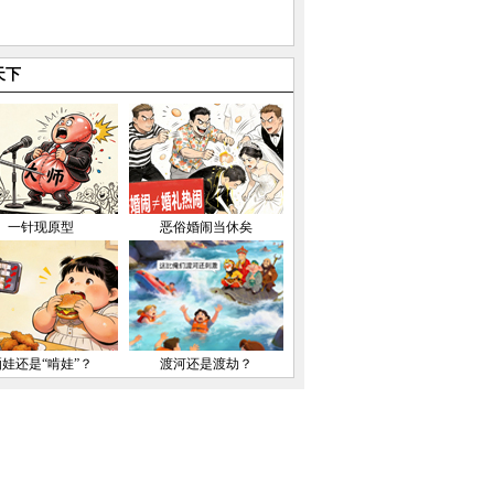
天下
一针现原型
恶俗婚闹当休矣
晒娃还是“啃娃”？
渡河还是渡劫？