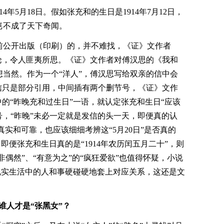
4年5月18日。假如张充和的生日是1914年7月12日，
岂不成了天下奇闻。
前公开出版（印刷）的，并不难找，《证》文作者
论，令人匪夷所思。《证》文作者对傅汉思的《我和
当然。作为一个“洋人”，傅汉思写给双亲的信中会
信只是部分引用，中间插有两个删节号，《证》文作
双亲信中的“昨晚充和过生日”一语，就认定张充和生日“应该
节号，“昨晚”未必一定就是发信的头一天，即便真的认
的真实和可靠，也应该细细考辨这“5月20日”是否真的
”。即便张充和生日真的是“1914年农历闰五月二十”，则
非偶然”、“有意为之”的“疯狂爱欲”也值得怀疑，小说
与现实生活中的人和事硬碰硬地套上对应关系，这还是文
谁人才是“张黑女”？