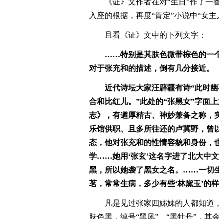
《证》文作者在对“生日”作了一番
入座的根据，再度“肯定”小说中“女主
且看《证》文中的下列文字：
……特别是其肤色微带棕色的一
对于张充和的描述，倒有几分接近。
近代诗坛大家汪辟疆有诗“此时
合和比红儿。”此处的“张黑女”字面
志》，有遒厚精古、神妙兼备之称，
乐馆供职、且多所往还的卢冀野，曾以
态，他对张充和的性情容貌和身份，
学……她用‘张玄’这名字进了北大中文
黑，所以她袭了黑女之名。……一切生
茗，常常生病，多少有些‘林黛玉’的样
凡是见过张家四姊妹的人都知道
肤色黑，绰号“黑凤”、“黑牡丹”，