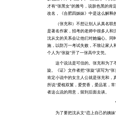
才有“张黑女”的雅号，说肤色黑的肯定
改名，《合肥四姊妹》中是这么解释
（张充和）不想让别人从真名联
是著名作家，招考的老师中很多人和
沈从文的关系会让他们对她偏心。同
施，以防万一考试失败，不致让家人
个人为“张旋”开了一张高中文凭。
这个说法是可信的。张充和为了
旋。《证》文作者把“张旋”误写为“张
肯定小说中的女主人公就是张充和，
所说“爱梳双鬟，爱焚香，爱品茗，常
者这么说的用意，留到后面去谈。
为了要把沈从文“恋上自己的姨妹