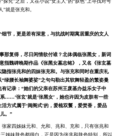
“探究”之后，又在小说“女主人”的“肤色”上寻找对号
人”就是张充和。
个细节，更是若有深意，与抗战时期寓居重庆的文人
幽事那复得，尽日闲情欲付谁？北体偶临张黑女，新词
上意指魏碑晚期作品《张黑女墓志铭》，又名《张玄墓
实隐指张兆和的四妹张充和。与张充和同时在重庆礼
“绿腰长袖舞婆娑”之句勾勒出其软舞轻盈的繁姿曼
也有记录：“她们的父亲在苏州王废基办益乐女子中
系……‘张玄’就是‘张黑女’，她也许因为皮肤有一些
活方式属于‘闺阁式’的，爱梳双鬟，爱焚香，爱品
儿。”
，张家四姊妹元和、允和、兆和、充和，只有张兆和
其余三姊妹肤色都很白，正是因为张兆和肤色特别，所以