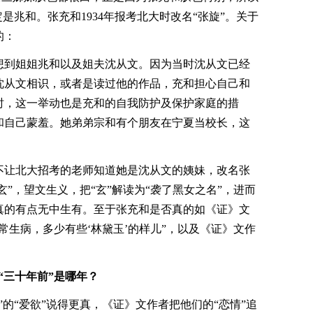
是兆和。张充和1934年报考北大时改名“张旋”。关于
的：
想到姐姐兆和以及姐夫沈从文。因为当时沈从文已经
沈从文相识，或者是读过他的作品，充和担心自己和
时，这一举动也是充和的自我防护及保护家庭的措
和自己蒙羞。她弟弟宗和有个朋友在宁夏当校长，这
不让北大招考的老师知道她是沈从文的姨妹，改名张
玄”，望文生义，把“玄”解读为“袭了黑女之名”，进而
真的有点无中生有。至于张充和是否真的如《证》文
常生病，多少有些‘林黛玉’的样儿”，以及《证》文作
“三十年前”是哪年？
”的“爱欲”说得更真，《证》文作者把他们的“恋情”追