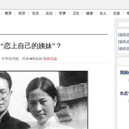
教育
经济
生活
法治
军事
卫生
健康
女人
文娱
[值班
[值班
“恋上自己的姨妹”？
[值班
：中华读书报
作者:■商金林
我有话说
我国
生态