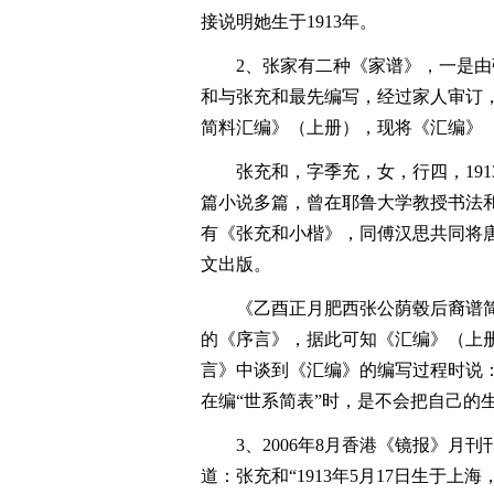
接说明她生于1913年。
2、张家有二种《家谱》，一是
和与张充和最先编写，经过家人审订，
简料汇编》（上册），现将《汇编》
张充和，字季充，女，行四，19
篇小说多篇，曾在耶鲁大学教授书法和
有《张充和小楷》，同傅汉思共同将
文出版。
《乙酉正月肥西张公荫毂后裔谱简
的《序言》，据此可知《汇编》（上册）
言》中谈到《汇编》的编写过程时说：
在编“世系简表”时，是不会把自己的生
3、2006年8月香港《镜报》
道：张充和“1913年5月17日生于上海