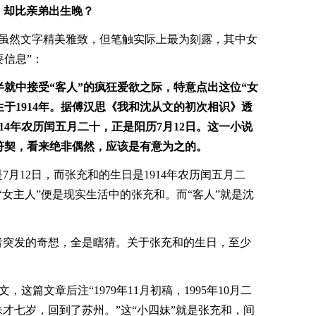
却比亲弟出生晚？
》虽然文字精美雅致，但笔触实际上最为刻露，其中女
信息”：
就中接受“客人”的疯狂爱欲之际，特意点出这位“女
生于1914年。据傅汉思《我和沈从文的初次相识》透
914年农历闰五月二十，正是阳历7月12日。这一小说
符契，看来绝非偶然，应该是有意为之的。
7月12日，而张充和的生日是1914年农历闰五月二
的“女主人”便是现实生活中的张充和。而“客人”就是沈
者突发的奇想，全是瞎猜。关于张充和的生日，至少
这篇文章后注“1979年11月初稿，1995年10月二
四妹才七岁，回到了苏州。”这“小四妹”就是张充和，间