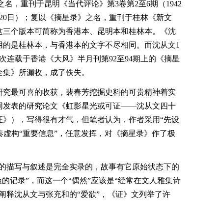
名，重刊于昆明《当代评论》第3卷第2至6期（1942
3日、20日）；复以《摘星录》之名，重刊于桂林《新文
）。这三个版本可简称为香港本、昆明本和桂林本。《沈
用的是桂林本，与香港本的文字不尽相同。而沈从文1
日分三次连载于香港《大风》半月刊第92至94期上的《摘星
全集》所漏收，成了佚失。
研究最可喜的收获，裴春芳挖掘史料的可贵精神着实
同发表的研究论文《虹影星光或可证――沈从文四十
证》），写得很有才气，但笔者认为，作者采用“先设
拼凑虚构“重要信息”，任意发挥，对《摘星录》作了极
说的描写与叙述是完全实录的，故事有它原始状态下的
的记录”，而这一个“偶然”应该是“经常在文人雅集诗
阐释沈从文与张充和的“爱欲”，《证》文列举了许
。