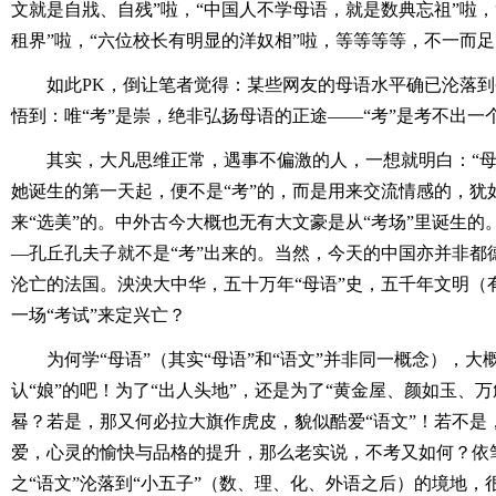
文就是自戕、自残”啦，“中国人不学母语，就是数典忘祖”啦
租界”啦，“六位校长有明显的洋奴相”啦，等等等等，不一而足
如此PK，倒让笔者觉得：某些网友的母语水平确已沦落
悟到：唯“考”是崇，绝非弘扬母语的正途――“考”是考不出一
其实，大凡思维正常，遇事不偏激的人，一想就明白：“母
她诞生的第一天起，便不是“考”的，而是用来交流情感的，犹
来“选美”的。中外古今大概也无有大文豪是从“考场”里诞生的
―孔丘孔夫子就不是“考”出来的。当然，今天的中国亦并非都
沦亡的法国。泱泱大中华，五十万年“母语”史，五千年文明（
一场“考试”来定兴亡？
为何学“母语”（其实“母语”和“语文”并非同一概念），大
认“娘”的吧！为了“出人头地”，还是为了“黄金屋、颜如玉、
晷？若是，那又何必拉大旗作虎皮，貌似酷爱“语文”！若不是
爱，心灵的愉快与品格的提升，那么老实说，不考又如何？依
之“语文”沦落到“小五子”（数、理、化、外语之后）的境地