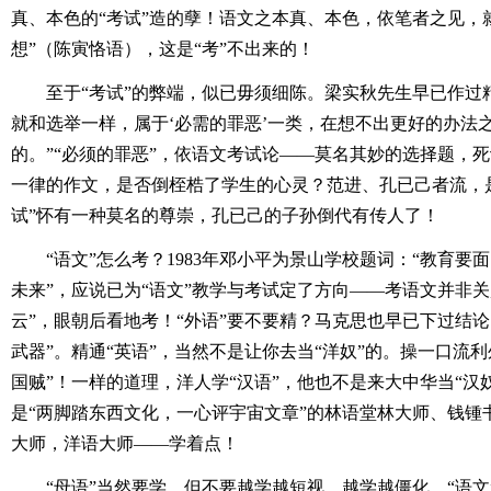
真、本色的“考试”造的孽！语文之本真、本色，依笔者之见，
想”（陈寅恪语），这是“考”不出来的！
至于“考试”的弊端，似已毋须细陈。梁实秋先生早已作过
就和选举一样，属于‘必需的罪恶’一类，在想不出更好的办法
的。”“必须的罪恶”，依语文考试论――莫名其妙的选择题，
一律的作文，是否倒桎梏了学生的心灵？范进、孔已己者流，
试”怀有一种莫名的尊崇，孔已己的子孙倒代有传人了！
“语文”怎么考？1983年邓小平为景山学校题词：“教育
未来”，应说已为“语文”教学与考试定了方向――考语文并非关
云”，眼朝后看地考！“外语”要不要精？马克思也早已下过结
武器”。精通“英语”，当然不是让你去当“洋奴”的。操一口流
国贼”！一样的道理，洋人学“汉语”，他也不是来大中华当“汉
是“两脚踏东西文化，一心评宇宙文章”的林语堂林大师、钱锺
大师，洋语大师――学着点！
“母语”当然要学，但不要越学越短视，越学越僵化。“语