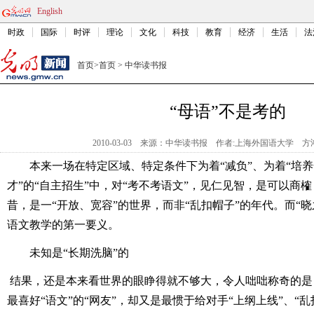
English
时政
国际
时评
理论
文化
科技
教育
经济
生活
法
首页
>
首页
>
中华读书报
“母语”不是考的
2010-03-03
来源：中华读书报
作者:上海外国语大学 方
本来一场在特定区域、特定条件下为着“减负”、为着“培
才”的“自主招生”中，对“考不考语文”，见仁见智，是可以商
昔，是一“开放、宽容”的世界，而非“乱扣帽子”的年代。而“
语文教学的第一要义。
未知是“长期洗脑”的
结果，还是本来看世界的眼睁得就不够大，令人咄咄称奇的是
最喜好“语文”的“网友”，却又是最惯于给对手“上纲上线”、“