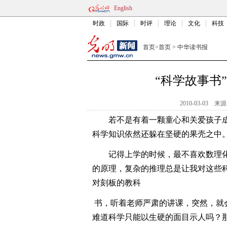
English
时政
国际
时评
理论
文化
科技
首页
>
首页
>
中华读书报
“科学故事书
2010-03-03
来源
若不是有着一颗童心和关爱孩子
科学知识依然还躲在坚硬的果壳之中
记得上学的时候，最不喜欢数理
的原理，复杂的推理总是让我对这些
对刻板的教科
书，听着老师严肃的讲课，突然，就
难道科学只能以生硬的面目示人吗？