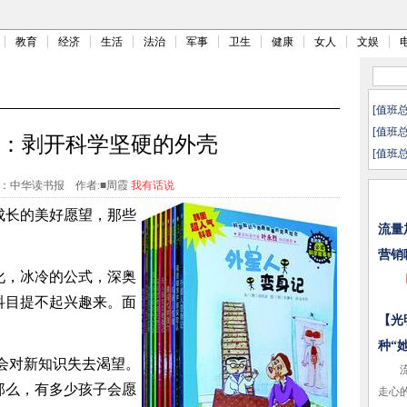
教育
经济
生活
法治
军事
卫生
健康
女人
文娱
[值班
[值班
”：剥开科学坚硬的外壳
[值班
：中华读书报
作者:■周霞
我有话说
成长的美好愿望，那些
流量
。
营销
化，冰冷的公式，深奥
科目提不起兴趣来。面
【光
种“
会对新知识失去渴望。
流量
那么，有多少孩子会愿
走心