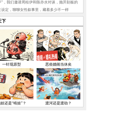
评”，我们邀请周桂伊和陈亦水对谈，抛开刻板的
主设定，聊聊女性叙事里，藏着多少不一样
”。
【详细】
天下
一针现原型
恶俗婚闹当休矣
晒娃还是“啃娃”？
渡河还是渡劫？