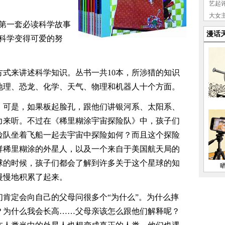
艺起
大女
的第一套必读科学故事
的“她
漫话
科学变得可爱的努
式来讲述科学知识。丛书一共10本，所涉猎的知识
地理、恐龙、化学、天气、物理和机器人十个方面。
！可是，如果板起脸孔，跟他们讲银河系、太阳系、
力来听。不过在《稀里糊涂宇宙探险队》中，孩子们
险队坐着飞船一起去宇宙中探险如何？而且这个探险
群稀里糊涂的外星人，以及一个来自于美国航天局的
球的时候，孩子们都会了解到许多关于这个星球的知
慢慢地积累了起来。
肯定会向自己的父母问很多个“为什么”。为什么摔
？为什么我会长高……父母亲该怎么跟他们解释呢？