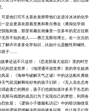
在人类当中的外星人也想变成真正的人类，他们也遇
呢。
！可是他们可不太喜欢老师带他们走进冷冰冰的化学
们一定会更喜欢跟着里奥和希尔弗去《勇闯化学洞
更惊险刺激，那里有藏在画像里一百多年的尼古拉斯
学无所不知的老人――弗兰克斯坦博士。在一次次的
起了解许许多多化学知识，比如什么是酸性和碱性、
和原子……
的故事还远不只这些：《恐龙部落大追踪》里的时空
垩纪的恐龙世界；《地理通环游世界》里的孪生姐弟
的风采；《海神号破解天气之谜》中的达达船长勇敢
种天气状况解释给好奇的孩子们听；《无人岛生态奇
的强盗逃亡的脚步，孩子们也能知道许多关于生态的
米克斯马戏团的成员们为了实现自己的梦想，利用各
热烈欢迎；《逻辑小子微服私访记》中的暗访御使亚
敏锐的逻辑思维解决民间的诸多问题，也让孩子们觉