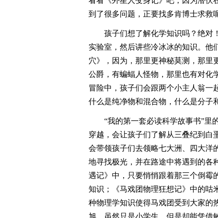
看看《外星人变身记》吧，因为潜伏
到了很多问题，正要找多肯博士求救
孩子们想了解化学知识吗？绝对
实验室，然后讲些冷冰冰的知识。他
穴》，因为，那里更神秘莫测，那里
公爵，有蝙蝠人怪物，那里也有对化
冒险中，孩子们会跟两个小主人翁一
什么是纯净物和混合物，什么是分子
“我的第一套必读科学故事书”里
穿越，会让孩子们了解从三叠纪到白
会带领孩子们去领略七大洲、四大洋
地寻找极光，并在路途中将遇到的各
遇记》中，只要悄悄跟着那三个倒霉
知识；《马戏团物理狂想记》中的咕
种物理学知识使得马戏团受到大家的
旭，虽然只是小学生，但是却能凭借