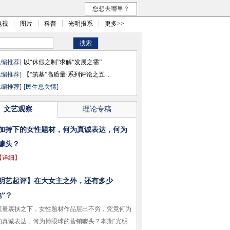
您想去哪里？
电视
图片
科普
光明报系
更多>>
总编推荐]
以“休假之制”求解“发展之需”
总编推荐]
【“筑基”高质量·系列评论之五 ...
总编推荐]
[民生总关情]
文艺观察
理论专稿
加持下的女性题材，何为真诚表达，何为
噱头？
【详细】
明艺起评】在大女主之外，还有多少
她”？
裹挟之下，女性题材作品层出不穷，究竟何为
的真诚表达，何为博眼球的营销噱头？本期“光明