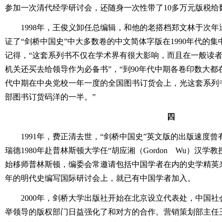
参加一次清代经学研讨会，还随身一次性带了10多万元版税给
1998年，王俊义卸任总编辑，和他的老搭档郑文林于次
证了“剑桥中国史”中大多数卷的中文简体字版在1990年代的
记得，“这套系列书不仅在学术界有很大影响，而且在一般读
机关还买去给领导作为必备书”，“到90年代中期各卷印数大都
代中期在中央党校一年一度的全国图书订货会上，光这套系列
部图书订货码洋的一半。”
四
1991年，费正清去世，“剑桥中国史”英文版的出版速度
瑞德1980年赴普林斯顿大学任“胡应湘（Gordon Wu）汉学
始移师普林斯顿，编委会常邀请包括中国学者在内的史学精英来开会
年的明代史编写国际研讨会上，就已有中国学者加入。
2000年，剑桥大学出版社开始在北京设立代表处，中国
举领导的版权部门日益强化了和对方的合作。营销策划部主任