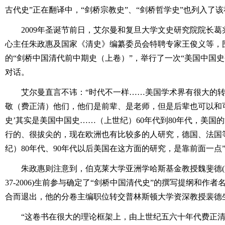
古代史”正在翻译中，“剑桥宗教史”、“剑桥哲学史”也列入了
2009年圣诞节前日，艾尔曼和复旦大学文史研究院院长
心主任朱政惠及国家《清史》编纂委员会特聘专家王俊义等，围绕
的“剑桥中国清代前中期史（上卷）”，举行了一次“美国中国
对话。
艾尔曼直言不讳：“时代不一样……美国学术界有很大的
敬（费正清）他们，他们是前辈、是老师，但是后辈也可以和可
史’其实是美国中国史……（上世纪）60年代到80年代，美国
行的、很拔尖的，现在欧洲也有比较多的人研究，德国、法国
纪）80年代、90年代以后美国在这方面的研究，是靠前面一点
朱政惠则注意到，伯克莱大学亚洲学哈斯基金教授魏斐德(Freder
37-2006)生前参与确定了“剑桥中国清代史”的撰写提纲和作
合而退出，他的分卷主编职位转交普林斯顿大学资深教授裴德
“这卷书在很大的理论框架上，由上世纪五六十年代费正清先