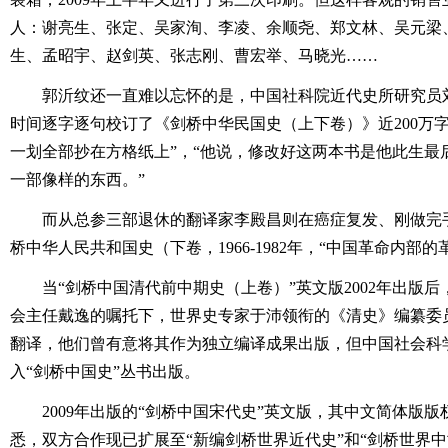
人：谢亮生、张定、吴家洵、李凌、余顺尧、郑文林、吴元梁
生、孟昭宇、赵剑英、张志刚、曹宏举、马晓光……
郭沂纹还一直难以忘怀的是，中国社科院近代史所研究员刘
时间逐字逐句校订了《剑桥中华民国史（上下卷）》近200万
一划全部抄在方格纸上”，“他说，修改好这两本书是他此生最
一部像样的东西。”
而从总参三部退休的翻译家李殿昌则在癌症复发、刚做完
桥中华人民共和国史（下卷，1966-1982年，“中国革命内部的
当“剑桥中国清代前中期史（上卷）”英文版2002年出版
会主任戴逸的嘱托下，世界史专家于沛领衔的《清史》编纂委
翻译，他们曾有意将其作为独立编译成果出版，但中国社会科
入“剑桥中国史”丛书出版。
2009年出版的“剑桥中国宋代史”英文版，其中文简体版
悉，双方合作现已扩展至“新编剑桥世界近代史”和“剑桥世界中