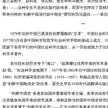
版人孟昭宇、赵剑英、张志刚、曹宏举和马晓光、郭沂纹等手
卷）――这种生生不息的出版代际传承，冥冥中也呼应了普林
即将付梓的“剑桥中国清代前中期史”撰写的导论题目――“承旧
一
1976年后的中国已逐渐告别梦魇般的“文革”，中国社会科
1977年5月在原中国科学院哲学社会科学学部的基础上成立，1
院旗下各所平行的中国社会科学出版社，从一开始就致力于出
科学术著作。
首任院长胡乔木夸下“海口”：“如果哪位优秀学者的学术著
劾’我。”在这种开放氛围下，1977年至1982年任中国社科院历
1989）向所里编译室的张书生（1919―1997）和杨品泉等人
是“剑桥中国晚清史”的任务，梁先生早在1930年代就翻译出
“剑桥中国史”各卷皆由国外重量级学者主编，各章亦由有
注意吸收各国学者的研究成果，堪称反映当时国外中国史研究
套丛书隶属于“剑桥历史丛书”――它为20世纪多卷本历史的