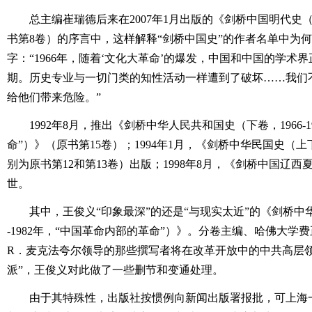
总主编崔瑞德后来在2007年1月出版的《剑桥中国明代史（下卷
书第8卷）的序言中，这样解释“剑桥中国史”的作者名单中为
字：“1966年，随着‘文化大革命’的爆发，中国和中国的学术
期。历史专业与一切门类的知性活动一样遭到了破坏……我们
给他们带来危险。”
1992年8月，推出《剑桥中华人民共和国史（下卷，1966-
命”）》（原书第15卷）；1994年1月，《剑桥中华民国史（上下卷
别为原书第12和第13卷）出版；1998年8月，《剑桥中国辽西夏金
世。
其中，王俊义“印象最深”的还是“与现实太近”的《剑桥中华
-1982年，“中国革命内部的革命”）》。分卷主编、哈佛大学
R．麦克法夸尔领导的那些撰写者将在改革开放中的中共高层领
派”，王俊义对此做了一些删节和变通处理。
由于其特殊性，出版社按惯例向新闻出版署报批，可上海