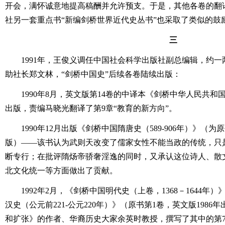
开会，满怀诚意地提高稿酬并允许预支。于是，其他各卷的翻
社另一套重点书“新编剑桥世界近代史丛书”也采取了类似的鼓
三
1991年，王俊义调任中国社会科学出版社副总编辑，约
助社长郑文林，“剑桥中国史”后续各卷陆续出版：
1990年8月，英文版第14卷的中译本《剑桥中华人民共和国史
出版，责编马晓光翻译了第9章“教育的新方向”。
1990年12月出版《剑桥中国隋唐史（589-906年）》（为
版）――该书认为武则天改变了儒家女性不能当政的传统，只
断专行；在批评隋炀帝骄奢淫逸的同时，又承认这位诗人、散
北文化统一等方面做出了贡献。
1992年2月，《剑桥中国明代史（上卷，1368－1644年）
汉史（公元前221-公元220年）》（原书第1卷，英文版198
和扩张》的作者、华裔历史大家余英时教授，撰写了其中的第7