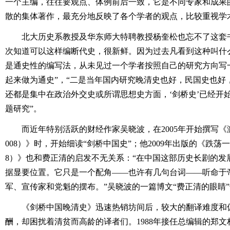
一个主编，往往要观点、体例前后一致，它是不同专家和成果
散的集体著作，最充分地反映了各个学者的观点，比较重视学
北大历史系教授及华东师大特聘教授杨奎松也忘不了这套
次知道可以这样编断代史，很新鲜。因为过去凡看到这种叫什
是通史性的编写法，从未见过一个学者按照自己的研究方向写
起来做为通史”，“二是当年国内研究晚清史也好，民国史也好
还都是集中在政治外交史或所谓思想史方面，‘剑桥史’已经开
题研究”。
而近年特别活跃的财经作家吴晓波，在2005年开始撰写《激
008）》时，开始细读“剑桥中国史”；他2009年出版的《跌荡一百
8）》也和费正清的启发不无关系：“在中国这部历史长剧的发
据显要位置。它只是一个配角――也许有几句台词――听命于
军、宣传家和党魁的摆布。”吴晓波的一篇博文“费正清的眼睛
《剑桥中国晚清史》迅速热销坊间后，较大的翻译难度和
酬，却困扰着清贫而高龄的译者们。1988年接任总编辑的郑