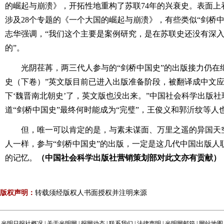
的崛起与崩溃》，开拓性地重构了苏联74年的兴衰史。表面上
涉及28个专题的《一个大国的崛起与崩溃》，有些类似“剑桥
志华强调，“我们这个主要是案例研究，是在苏联史还没有深
的”。
光阴荏苒，两三代人参与的“剑桥中国史”的出版接力仍在
史（下卷）”英文版目前已进入出版准备阶段，被翻译成中文应
下‘魏晋南北朝史’了，英文版也没出来。”中国社会科学出版
道“剑桥中国史”最终何时能成为“完璧”，王俊义和郭沂纹等人
但，唯一可以肯定的是，与素未谋面、万里之遥的异国天
人一样，参与“剑桥中国史”的出版，一定是这几代中国出版人
的记忆。
（中国社会科学出版社营销策划部对此文亦有贡献）
版权声明：
转载须经版权人书面授权并注明来源
光明日报社概况
|
关于光明网
|
报网动态
|
联系我们
|
法律声明
|
光明网邮箱
|
网站地图