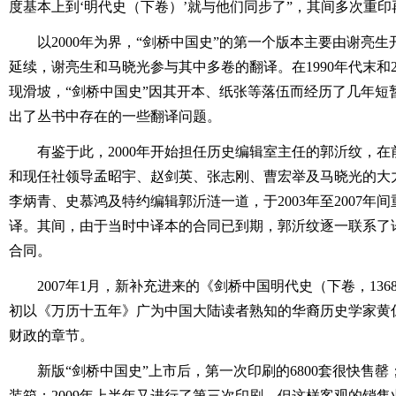
度基本上到‘明代史（下卷）’就与他们同步了”，其间多次重印
以2000年为界，“剑桥中国史”的第一个版本主要由谢亮
延续，谢亮生和马晓光参与其中多卷的翻译。在1990年代末和
现滑坡，“剑桥中国史”因其开本、纸张等落伍而经历了几年短
出了丛书中存在的一些翻译问题。
有鉴于此，2000年开始担任历史编辑室主任的郭沂纹，
和现任社领导孟昭宇、赵剑英、张志刚、曹宏举及马晓光的大
李炳青、史慕鸿及特约编辑郭沂涟一道，于2003年至2007年
译。其间，由于当时中译本的合同已到期，郭沂纹逐一联系了
合同。
2007年1月，新补充进来的《剑桥中国明代史（下卷，1368-
初以《万历十五年》广为中国大陆读者熟知的华裔历史学家黄
财政的章节。
新版“剑桥中国史”上市后，第一次印刷的6800套很快售
装箱；2009年上半年又进行了第三次印刷。但这样客观的销