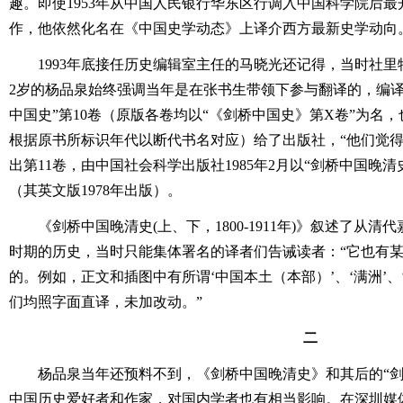
趣。即使1953年从中国人民银行华东区行调入中国科学院后
作，他依然化名在《中国史学动态》上译介西方最新史学动向
1993年底接任历史编辑室主任的马晓光还记得，当时社里
2岁的杨品泉始终强调当年是在张书生带领下参与翻译的，编译
中国史”第10卷（原版各卷均以“《剑桥中国史》第X卷”为名
根据原书所标识年代以断代书名对应）给了出版社，“他们觉得
出第11卷，由中国社会科学出版社1985年2月以“剑桥中国晚
（其英文版1978年出版）。
《剑桥中国晚清史(上、下，1800-1911年)》叙述了从
时期的历史，当时只能集体署名的译者们告诫读者：“它也有
的。例如，正文和插图中有所谓‘中国本土（本部）’、‘满洲’、
们均照字面直译，未加改动。”
二
杨品泉当年还预料不到，《剑桥中国晚清史》和其后的“剑
中国历史爱好者和作家，对国内学者也有相当影响。在深圳媒体2