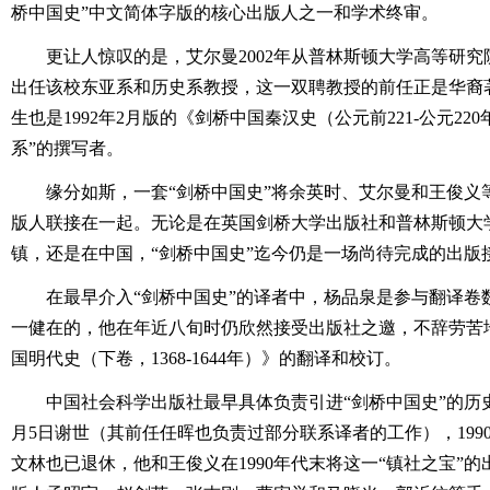
桥中国史”中文简体字版的核心出版人之一和学术终审。
更让人惊叹的是，艾尔曼2002年从普林斯顿大学高等研
出任该校东亚系和历史系教授，这一双聘教授的前任正是华裔
生也是1992年2月版的《剑桥中国秦汉史（公元前221-公元22
系”的撰写者。
缘分如斯，一套“剑桥中国史”将余英时、艾尔曼和王俊义
版人联接在一起。无论是在英国剑桥大学出版社和普林斯顿大
镇，还是在中国，“剑桥中国史”迄今仍是一场尚待完成的出版
在最早介入“剑桥中国史”的译者中，杨品泉是参与翻译卷
一健在的，他在年近八旬时仍欣然接受出版社之邀，不辞劳苦地参
国明代史（下卷，1368-1644年）》的翻译和校订。
中国社会科学出版社最早具体负责引进“剑桥中国史”的历史
月5日谢世（其前任任晖也负责过部分联系译者的工作），199
文林也已退休，他和王俊义在1990年代末将这一“镇社之宝”