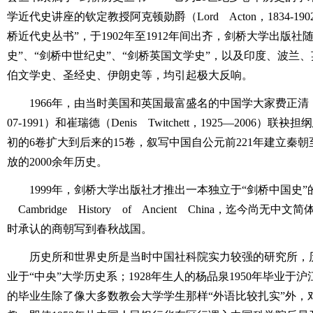
学近代史讲座的钦定教授阿克顿勋爵（Lord Acton，1834-19
桥近代史丛书”，于1902年至1912年间出齐，剑桥大学出版社
史”、“剑桥中世纪史”、“剑桥英国文学史”，以及印度、波兰
伯文学史、圣经史、伊朗史等，均引起极大反响。
1966年，由当时美国和英国最富盛名的中国学大家费正清（John 
07-1991）和崔瑞德（Denis Twitchett，1925―2006）
初的6卷扩大到后来的15卷，叙写中国自公元前221年建立秦朝
放的2000余年历史。
1999年，剑桥大学出版社才推出一本独立于“剑桥中国史”
Cambridge History of Ancient China，迄今尚
时承认的商朝写到春秋战国。
历史所和世界史所是当时中国社科院实力较强的研究所，
业于“中央”大学历史系；1928年生人的杨品泉1950年毕业
的毕业生除了像大多数教会大学学生那样“外语比较扎实”外，