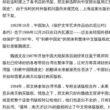
却在这时摆上了各书店的书架。郑文林迅即向中宣部出版局汇
国史”。由于当时的对外版权问题尚未规范化，上海这家出版
部下架。
1992年10月，中国加入《保护文学艺术作品伯尔尼公约
条约》也于1996年12月20日在日内瓦通过――过去未经国外
动保护”至1997年。可“剑桥中国史”的简体和繁体中文版版
版社老板魏德文。
魏德文在1987年开放中国大陆探亲后就经常往返于两岸
版社已经译好的各卷带回台湾出繁体字版，让对方将其译好的
湾版《剑桥中国隋唐史》的翻译水准被谢亮生否决了，中国社会
开始却需要从南天出版社购买版权。
1994年，郑文林参加台湾书展，专程去谈版权合作，未
意从南天购买版权。情急之下，郑文林只好向魏德文宣讲中国
就是把整个这套书版权转让给他们，他们也是出不全的，只有
列丛书。”最终，南天才以5%的版税转让了中文简体版版权。1