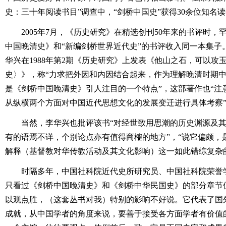
史：三十年阅读书目”调查中，“剑桥中国史”获得30余位知名
2005年7月，《历史研究》在精选创刊50年来的书评时
中国晚清史》和“新编剑桥世界近代史”的书评收入同一本集子
华兴在1988年第2期《历史研究》上发表《他山之石，可以攻
史〉》，称“力求把外因和内因结合起来，作为理解晚清时期
是《剑桥中国晚清史》引人注目的一个特点”，这部著作也“注
从纵横两个方面对中国近代思想文化的发展变迁进行具体考察
当然，李华兴也批评该书“对经世致用思潮的历史渊源及
有的语焉不详，个别论点亦有值得商榷的地方”，“说它偏颇，
解释（基督教对华传教活动及其文化影响）这一如此错综复杂
时隔多年，中国社科院近代史所研究员、中国社科院荣誉
只看过《剑桥中国晚清史》和《剑桥中华民国史》的部分章节但
以观点胜，（这套丛书对我）特别的影响不好说。它代表了国
成就，从中国学者的角度来说，要善于接受各方面学者有价值的