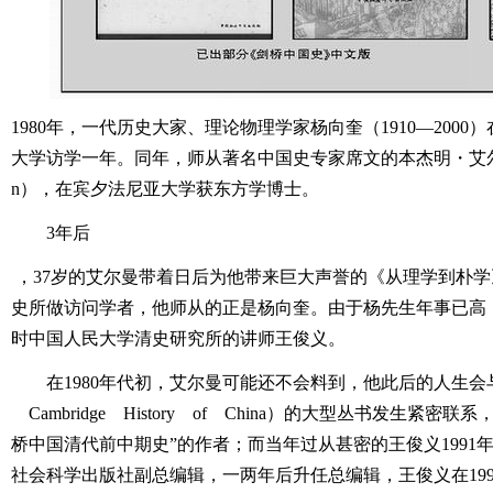
1980年，一代历史大家、理论物理学家杨向奎（1910―2000
大学访学一年。同年，师从著名中国史专家席文的本杰明・艾尔曼（Be
n），在宾夕法尼亚大学获东方学博士。
3年后
，37岁的艾尔曼带着日后为他带来巨大声誉的《从理学到朴
史所做访问学者，他师从的正是杨向奎。由于杨先生年事已高
时中国人民大学清史研究所的讲师王俊义。
在1980年代初，艾尔曼可能还不会料到，他此后的人生会与
Cambridge History of China）的大型丛书发生紧密
桥中国清代前中期史”的作者；而当年过从甚密的王俊义1991
社会科学出版社副总编辑，一两年后升任总编辑，王俊义在199