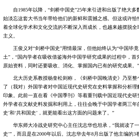
自1985年以降，“剑桥中国史”25年来引进和出版了绝大
始淡忘这套大书当年带给他们的新鲜和震撼之感。但这或许恰恰
着全球化学术和文化交流的不断深入而成长，也越来越摆脱全
主义。
王俊义对“剑桥中国史”用情最深，但他始终认为“中国毕
土”，“国内学者在吸收借鉴海外中国学研究成果的过程中，首
原始资料，同时还要吸收、消化、掌握国内已有的研究成果。
北大历史系教授杨奎松则称，《剑桥中国晚清史》乃至整个
了（我对）外国学者对中国近现代史研究在史料掌握和分析理
印象。此前一直在看《中国季刊》等着重刊载中国近现代史研
外学者在文献史料发掘和利用上，往往会晚于中国学者两三年
史’和‘共和国史’，就更能看出这方面的问题来了。”
华东师大冷战史研究中心主任沈志华也坦承，“我就读了一
史’”，而且是在2000年以后。沈志华去年8月出版了他主编的3