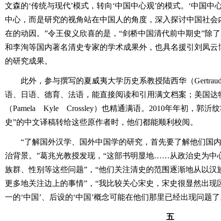
文森的‘传统与现代’模式，转向‘中国中心观’的模式。‘中国中
中心，而是研究的视角站在中国人的角度，深入探讨中国社会
在的动因。”令王俊义欣喜的是，“剑桥中国清代前中期史”除
和李洵等国内著名清史专家的学术成果外，也具名援引刘凤云
的研究成果。
此外，参与撰写的夏威夷大学历史系教授陆西华（Gertraude
语、日语、德育、法语，能直接阅读和引用满文档案；美国达
（Pamela Kyle Crossley）也精通满语。2010年年初，
史”的中文译稿转给这些原作者时，他们都能顺利校阅。
“了解国外汉学、国外中国学的研究，首先要了解他们国
治背景。”葛兆光教授发现，“这部书明显地……从政治史为中
族群、性别等这些问题”，“他们关注清史的范围逐渐地从以汉族
更多地关注边上的事情”，“我比较关心宋史，宋史很显然出现
一的‘中国’、后设的‘中国’概念可能在他们那里已经出现问题了
五