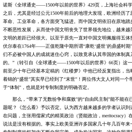
诺斯《全球通史――1500年以前的世界》429页，上海社会
之后，尤其是经过公元1500年前后的地理大发现，欧洲经历
革命、工业革命，各方面突飞猛进。而中国文明依旧在原地踏
不断恶性发展，从而使中国文明丧失了世界领先地位，越来越落
文明的差距已经很大。以至于原先一直对中国文明佩服得五体
伏尔泰在1764年――正值乾隆中期所谓“康乾‘盛世’的鼎盛时
们不必被中国人的成就迷住心窍，以致竟承认其帝国的体制真
的。”（转引自《全球通史――1500年以后的世界》66页）
前至少十年已经基本定稿的《红楼梦》中他已经反复指出，当
着锦的“盛世”其实早已经到了“末世”！两位伟大文人对同一
于“体制”，也就是对专制制度的明确否定。
那么，“带来了无数纷争和腐败”的“自由民主制”能不能
题呢？《怎么看》予以否定。认为西方越来越多的学者认识到
在问题，主张用儒家式的精英政治（贤能政治，meritocracy
说法是没有根据的。事实上欧美亚洲许多国家几十年几百年来