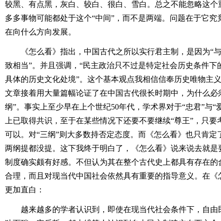
较黑、有点黑，灰白、较白、很白、雪白。总之不能忽略这个
多多事物可能都处于这个“中间”，而不是两端。问题在于它究
在向什么方向发展。
《怎么看》指出，中国古代之所以实行君主制，是因为“
致相当”。并且强调，“民主政治只不过是特定社会历史条件下
具体的历史文化处境”。这个基本观点我相信信奉历史唯物主
文章接着用大量篇幅论证了在中国古代很长时期中，为什么必须“
纲”。事实上至少早在上个世纪50年代，学术界对于“忠君”与“
上已取得共识，至于在某些情况下还要不要继续“尊王”，只要
可以。对“三纲”则大多数持否定态度。而《怎么看》也只肯定
两纲提都没提。这下我终于明白了，《怎么看》说来说去就是要
制度确实颇有好感。不但认为其在整个古代史上都具有存在的
合理，而且对现当代中国社会依然具有重要的指导意义。在《
更加直白：
越来越多的学者认识到，即使在现当代社会条件下，自由