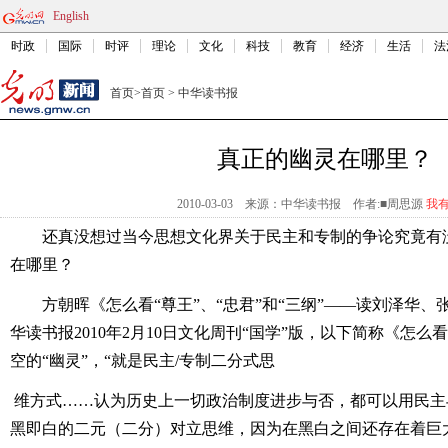
English
时政
国际
时评
理论
文化
科技
教育
经济
生活
法
首页
>
首页
>
中华读书报
真正的幽灵在哪里？
2010-03-03
来源：中华读书报
作者:■周思源
我
还真没想过当今思想文化界关于民主和专制的争论究竟有没
在哪里？
方朝晖《怎么看“尊王”、“忠君”和“三纲”――读刘泽华、
华读书报2010年2月10日文化周刊“国学”版，以下简称《怎
空的“幽灵”，“就是民主/专制二分式思
维方式……认为历史上一切政治制度进步与否，都可以用民主
黑即白的二元（二分）对立思维，因为在黑白之间还存在着巨