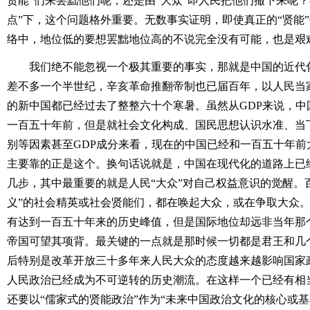
贤能”们来罢黜他们呢，还是由“大众”即人民把他们撤下来呢？
点”下，这个问题格外重要。无数事实证明，即使真正的“贤能
络中，地位低的要想罢黜地位高的不说完全没有可能，也是艰
我们绝不能忽视一个极其重要的事实，那就是中国的近代
差不多一个半世纪，辛亥革命推翻帝制也已届百年，以人民当
的新中国都已经过去了整整六十个寒暑。虽然从GDP来说，中
一百五十年前，但是就社会文化构成、国民思想认识水准、当
别等因素甚至GDP成分来看，现在的中国已经和一百五十年前
主要靠的正是这个。换句话说就是，中国在现代化的道路上已
几步，其中最重要的就是人民“大众”对自己权益意识的觉醒。
义”的社会精英或社会贤能们，都在唤起大众，或在争取大众。
有达到一百五十年来的历史峰值，但是国际地位却远非当年那
帝国可望其项背。最关键的一点就是那时候一切都是君王和几
后特别是改革开放三十多年来人民大众的态度越来越影响国家政
人民政治已经成为不可逆转的历史潮流。在这样一个已经有相当
还要以“儒家式的贤能政治”作为“未来中国政治文化的核心或