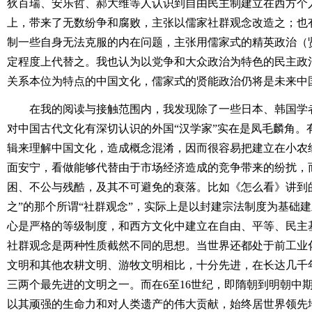
狄百瑞、安乐哲、郝大维等人认识到自由民主制建立在西方个
上，带来了无数纷争和腐败，主张以儒家社群观念改造之；也
制一些自身无法克服的内在问题，主张用儒家式的精英政治（贤能政治
定程度上代替之。我也认为以党争和大众政治为特色的民主政
关系本位为特点的中国文化，儒家式的贤能政治仍将是未来中
在我的阅读与接触范围内，我发现除了一些日本、韩国学
对中国古代文化有深切认识的外国“汉学家”实在是凤毛麟角。
辑来理解中国文化，造成概念混淆，因而很容易把建立在小农
面安宁，看做能够代替由于市场经济造成的竞争带来的纷扰，
困、不公与残酷，及其不可避免的衰落。比如《怎么看》讲到
之”的那个所谓“社群观念”，实际上是以封建宗法制度为基础
心是严格的等级制度，和西方文化中建立在自由、平等、民主
社群观念是两种性质截然不同的思想。当世界还都处于前工业
文明和其他农耕文明、游牧文明相比，十分先进，在长达几千
三两个最先进的文明之一。而在6至16世纪，即隋朝到明朝中期，
以其顽强的生命力和对人类遗产的伟大贡献，始终居世界领先地