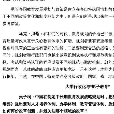
尽管各国教育发展规划与政策是建立在各自特殊国情和教
于不同的政策文化和制度框架之中，但是它们所呈现出来的一
参考借鉴。
马克・贝磊：
在我们的时代，教育规划的余地已经被
育质量与效果甚于关心教育体系的扩增。规划者要有双重考量
视角对教育的正当性有更好的理解，二是要制定合适的战略，
同时，规划者和行政部门也越来越意识到战略执行和规范机制
择、考试和资格认证的程序以及不同的规范与激励机制。总的
规划而言，总体的战略目标应该更加宽泛，只有这样，才能为
行框架。当然，在中国，特别要注意各级政府：国家、省、地
大学行政化与“影子教育”
吴子桐：中国在制定中长期教育发展战略规划时，把
纲要》提出要对人才培养体制、办学体制、教育管理体制、质
如何评价改革创新，并最关注哪个领域的改革？