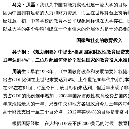
马克・贝磊：
我认为中国有能力实现创建一流大学的目标
因为中国拥有足够的人力和财力资源，而且在世界舞台上扮演
应注意，初、中等学校的教育不公平现象同样也在大学存在。
以及大学的各个学科间建立一个更强大的分层体系是十分必要
国家和社会的教育投入
吴子桐：《规划纲要》中提出“提高国家财政性教育经费支
12年达到4%”，二位对此如何评价？发达国家的教育投入水准
周满生：
早在1993年，《中国教育改革和发展纲要》就
出占GDP比例在上世纪末要达到4%。上个世纪90年代中期到
在3%左右徘徊，时至今日，该目标仍未达到。但近年出现了
费占GDP的比例连年增加，2008年国家财政性教育经费占国内生
年来涨幅最大的一年。只要中央和地方各级政府今后三年内每
高于财政支出一至二个百分点，2012年实现4%的目标是非常
根据国际经验，在人均GDP差不多2000美元的时候，教育