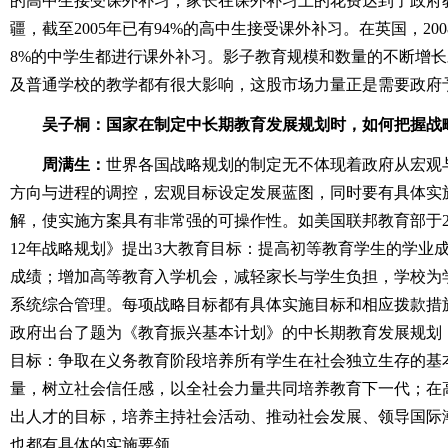
的高中生接受课外补习，家长在课外补习上的花费达到了政府教
疆，截至2005年已有94%的高中生接受课外补习。在英国，20
8%的中学生都进行课外补习。影子教育规模和数量的不断增
及普通学校的教学都有很大影响，这股市场力量正是需要政府
吴子桐：国家在制定中长期教育发展规划时，如何把握战
周满生：
世界各国战略规划的制定无不体现着政府从宏观
方向与进程的调控，宏观目标设定发展蓝图，同时要有具体实
解，使实施方案具有非常强的可操作性。如美国联邦教育部于2007
12年战略规划》提出3大教育目标：提高初等教育学生的学业
成绩；增加高等教育入学机会，减轻家长与学生负担，学校为
系统综合管理。每项战略目标都有具体实施目标和相应拨款措施做
政府出台了题为《教育振兴基本计划》的中长期教育发展规划，
目标：争取在义务教育阶段培养所有学生在社会独立生存的基
量，树立社会信任感，以全社会力量共同培养教育下一代；在
出人才的目标，培养主持社会活动、推动社会发展、领导国际
也都有具体的实施要领。