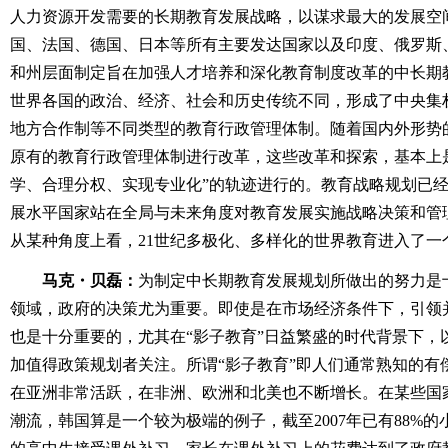
人力资源开发需要的长期教育发展战略，以谋求最大的发展空
国、法国、德国、日本等所有主要发达国家以及印度、俄罗斯
和州层面制定旨在加强人才培养和深化教育制度改革的中长期
世界各国的政治、经济、社会和历史传统不同，形成了中央集
地方合作制等不同类型的教育行政管理体制。随着国内外形势
原有的教育行政管理体制进行改革，这些改革和探索，基本上
学、合理分权、实现专业化”的轨迹进行的。教育战略规划已
展水平国家站在全局与未来角度对教育发展实施战略决策和管
从某种角度上看，21世纪多极化、多样化的世界教育进入了一
马克・贝磊：
为制定中长期教育发展规划所做出的努力是
领域，政府的决策尤为重要。即使是在市场经济条件下，引领
也是十分重要的，尤其在“影子教育”日益繁盛的时代背景下，
加值得政策规划者关注。所谓“影子教育”即人们通常熟知的有
在亚洲非常活跃，在非洲、欧洲和北美也不断增长。在某些国
潮流，韩国算是一个较为极端的例子，截至2007年已有88%的小