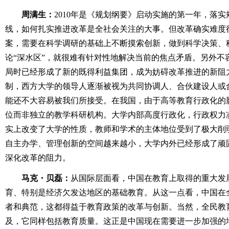
周满生：
2010年是《规划纲要》启动实施的第一年，落
线，如何扎实推进改革是全社会关注的大事。但改革确实难度
案，需要在科学调研的基础上不断摸索创新，做到科学决策、
论“深水区”，就很难有针对性地解决当前的焦点矛盾。另外不
局时已经形成了新的既得利益集团，成为妨碍改革推进的新阻
制，西方大学的领导人逐渐被视为共同协调人、合伙建设人或
能还不大容易被我们所接受。在我国，由于高等教育行政化的
位而非独立的教学科研机构。大学内部高度行政化，行政权力
实上改变了大学的性质，教师和学术的主体地位受到了极大削
自主办学、管理创新的空间越来越小，大学内外已经形成了顽
深化改革的阻力。
马克・贝磊：
从国际层面看，中国在教育上取得的重大发
育、特别是经济欠发达地区的基础教育。从这一点看，中国在
者和典范，这都得益于教育政策的改革与创新。当然，全民教
及，它同样包括教育质量。这正是中国现在需要进一步加强的