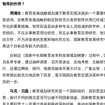
智库的作用？
周满生：
教育发展战略规划属于教育宏观决策的一个重要
策咨询。在教育发展战略的制定阶段充分发挥智库作用已经成
学化的重要措施。智库应该是由多种专业人员组成的跨学科、
究组织，不仅从事教育理论研究，而且从事教育应用研究。智
自主性，不为决策者的意图和倾向所左右。国家教育发展研究
离这个目标还有较大的差距。
在制定《国家中长期教育改革和发展规划纲要》过程中，
员各界专家，通过抽样调查、召开座谈会、实地考察、文献研
行，还通过网络、报刊、电视等媒体开展大讨论，广集众智，
些举措比较充分地反映了民意，显示我国在教育宏观决策科学
实的一步。
马克・贝磊：
教育规划研究所是一个国际组织，其职责是
势，探讨不同的模式是否可以被不同国家借鉴。国家教育发展
其主要职责之一是通过借鉴和吸收国外经验，推动中国教育的