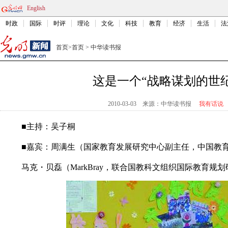
English
时政
国际
时评
理论
文化
科技
教育
经济
生活
法
首页
>
首页
>
中华读书报
这是一个“战略谋划的世纪
2010-03-03
来源：中华读书报
我有话说
■主持：吴子桐
■嘉宾：周满生（国家教育发展研究中心副主任，中国教
马克・贝磊（MarkBray，联合国教科文组织国际教育规