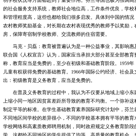
弱学校状况等方面都起到了重要作用。芬兰等国也极为强调高
的社会服务支持系统，教师社会地位高，工作条件优良，学校
和管理程度高，这些也都给我们很多启发。具体到中国的情况
农村教师奖励基金，对长期在农村表现优秀的教师予以奖励，
房，保障寄宿制学校教师、交流教师的住宿需要。
马克・贝磊：教育被普遍认为是一种公益事业，其影响惠及
联合国《人权宣言》认为，国家应当承担大部分甚至全部教育费
称，教育应当是免费的，至少在初级和基础教育阶段。1959年
儿童有权获得免费的基础教育。1966年国际公约经济、社会及
出：初级教育是义务教育，应当是免费的。
在普及义务教育的过程中，我认为不仅要从地域上缩小东
上缩小同一地区因贫富差距所导致的教育不均衡。一个弥补这
制定平等的标准。在学生基础教育素养国际研究计划中，芬兰
不同地区间学校的差异很小，不同的学校基本拥有平等的教育
学校网络和高素质教师聘用机制，同时政府规定义务教育阶段
学，这都给不同地区的学生提供了均等、高质量的教育机会。