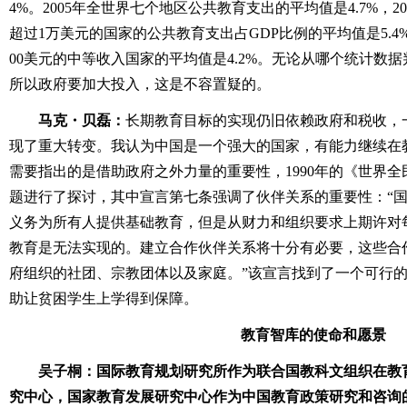
4%。2005年全世界七个地区公共教育支出的平均值是4.7%，2
超过1万美元的国家的公共教育支出占GDP比例的平均值是5.4%
00美元的中等收入国家的平均值是4.2%。无论从哪个统计数
所以政府要加大投入，这是不容置疑的。
马克・贝磊：
长期教育目标的实现仍旧依赖政府和税收，
现了重大转变。我认为中国是一个强大的国家，有能力继续在
需要指出的是借助政府之外力量的重要性，1990年的《世界
题进行了探讨，其中宣言第七条强调了伙伴关系的重要性：“
义务为所有人提供基础教育，但是从财力和组织要求上期许对
教育是无法实现的。建立合作伙伴关系将十分有必要，这些合
府组织的社团、宗教团体以及家庭。”该宣言找到了一个可行
助让贫困学生上学得到保障。
教育智库的使命和愿景
吴子桐：国际教育规划研究所作为联合国教科文组织在教
究中心，国家教育发展研究中心作为中国教育政策研究和咨询