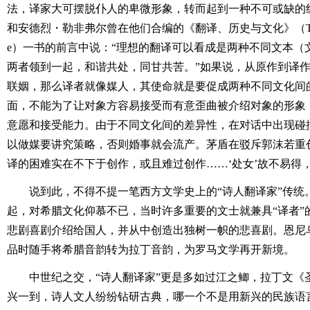
法，译家大可摆脱仆人的卑微形象，转而起到一种不可或缺的
和安德烈・勒非弗尔曾在他们合编的《翻译、历史与文化》（Translation,
e）一书的前言中说：“理想的翻译可以看成是两种不同文本（
两者领到一起，和谐共处，同甘共苦。”如果说，从原作到译
联姻，那么译者就像媒人，其使命就是要促成两种不同文化间
面，不能为了让对象方容易接受而有意歪曲被介绍对象的形象
意愿和接受能力。由于不同文化间的差异性，在对话中出现碰
以做媒要讲究策略，否则婚事就会流产。茅盾在驳斥郭沫若重
译的困难实在不下于创作，或且难过创作……‘处女’故不易得，‘
说到此，不得不提一笔西方文学史上的“诗人翻译家”传统
起，对希腊文化仰慕不已，当时许多重要的文士就兼具“译者”
悲剧喜剧介绍给国人，并从中创造出独树一帜的悲喜剧。恩尼
品时随手将希腊音韵转为拉丁音韵，为罗马文学再开新境。
中世纪之交，“诗人翻译家”更是多如过江之鲫，拉丁文《
兴一到，诗人文人纷纷钻研古典，哪一个不是用新兴的民族语