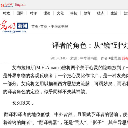
English
时政
国际
时评
理论
文化
科技
教育
经济
生活
法
首页
>
首页
>
中华读书报
译者的角色：从“镜”到“灯
2010-03-03
来源：中华读书报
作者:■张思懿
我
艾布拉姆斯(M.H.Abrams)曾将两个关于心灵的隐喻放到
是外界事物的客观反映者；一个把心灵比作“灯”，是一种发光
一部分。艾氏将之用以描画西方思想史流脉，可谓妙矣，而若
的译者角色的定位，似乎同样不失其神韵。
长久以来，
翻译和译者的地位低微，中外皆然，且看赋予译者的譬喻，便知
着镣铐的舞者”、“翻译机器”，还是“舌人”、“影子”，其主导