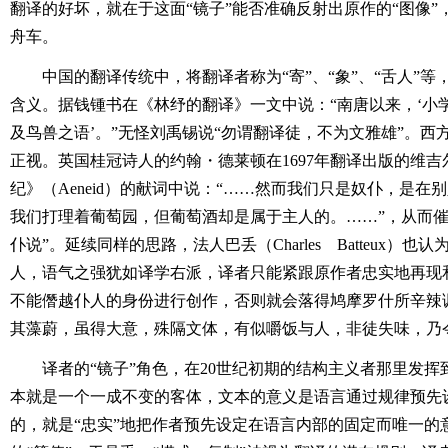
翻译的好坏，就在于这面“镜子”能否准确反射出原作的“图像
舟车。
中国的翻译传统中，将翻译者称为“寄”、“象”、“舌人”
含义。据钱锺书在《林纾的翻译》一文中说：“南唐以来，‘小学’
及鸟兽之语’。”无怪刘禹锡说“勿谓翻译徒，不为文雅雄”。西
正视。英国桂冠诗人的约翰・德莱顿在1697年翻译出版的维
纪》（Aeneid）的献词中说：“……然而我们只是奴仆，是
我们打理着葡萄园，但葡萄酒却是属于主人的。……”，从而催
仆说”。延续同样的思路，法人巴丢（Charles Batteux）
人，语气之强犹如译学右派，译者只能紧跟原作者忠实地再现
不能僭越仆人的身份进行创作，否则就会落得鸠摩罗什所辛辣
其藻蔚，虽得大意，殊隔文体，有似嚼饭与人，非徒失味，乃
译者的“镜子”角色，在20世纪初期的结构主义者那里发
本就是一个一成不变的客体，文本的意义是语言通过规律预先
的，就是“忠实”地把作者预先设定在语言内部的固定而唯一的