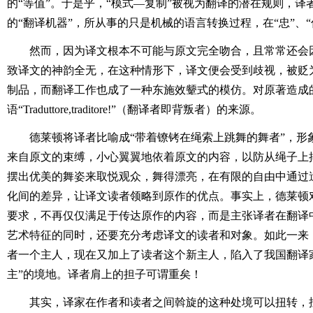
的“等值”。于是乎，“模式―复制”被视为翻译的潜在规则，译
的“翻译机器”，所从事的只是机械的语言转换过程，在“忠”、
然而，因为译文根本不可能与原文完全吻合，且常常还会
致译文的神韵全无，在这种情形下，译文便会受到歧视，被贬
制品，而翻译工作也成了一种东施效颦式的模仿。对原著造成的
语“Traduttore,traditore!”（翻译者即背叛者）的来源。
德莱顿将译者比喻成“带着镣铐在绳索上跳舞的舞者”，形
来自原文的束缚，小心翼翼地依着原文的内容，以防从绳子上
摆出优美的舞姿来取悦观众，舞得漂亮，在有限的自由中通过
化间的差异，让译文读者领略到原作的优点。事实上，德莱顿对
要求，不再仅仅满足于传达原作的内容，而是主张译者在翻译
艺术特征的同时，还要充分考虑译文的读者和对象。如此一来
者一个主人，现在又加上了读者这个新主人，陷入了我国翻译
主”的境地。译者肩上的担子可谓重矣！
其实，译家在作者和读者之间斡旋的这种处境可以扭转，