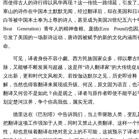
而使得古人的诗行得以风华再现？这一传统一路绵延，引发了上
寒山的诗作在中国本土默默无闻，经过翻译后，却在美国和日
白等被中国本土奉为上尊的诗人，甚至成为美国20世纪五六十年
Beat Generation）青年人的精神食粮。庞德(Ezra Poun
引发了美国的一场新诗运动，唐诗因被赋予的新的文化内涵而
命。
可见，译者身份不容小觑。西方民族国家众多，得以攀古
脉，又能够不断发展与超越，这是拜“诗人翻译家”的大传统促
义出新，更和时代文风相关。若按伽达默尔之见，历史即诠释
解，当然也得靠翻译来展现或升级。何况，原文固为语言，也
翻译又何尝不是如此？由是观之，译者与原作者即使不能平起
划定楚河汉界，争个你高我低，属实无谓。
德里达在《巴别塔》中告诉我们，当上帝驱散人类，变乱
把翻译这项工作强加于人类，同时又禁止人类翻译。这样一个
性，却也意味着翻译在绝对意义上的不可能，这就预示了译者