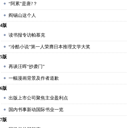
“阿累”是唐?？
阎锡山这个人
4版
读书报专访帕慕克
“冷酷小说”第一人荣膺日本推理文学大奖
5版
再谈汪晖“抄袭门”
一幅漫画背景及作者道歉
6版
出版上市公司聚焦主业盈利点
国内书事新动国际书业一览
7版