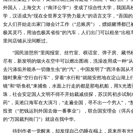
外国人，上海交大（“南洋公学”）变成了综合性大学，我国高
学，汉语成为“现在全世界文字势力最大”的语言文字，“吾国
女人们开始走出家门做会计工作（“总账房”），嫖娼赌博都已
极其灵巧，用油也极其省俭”的汽车，人们出门可以租坐“出租
里间店铺从没间断过。
“国民游憩所”里阅报室、丝竹室、棋话室、弹子房、藏书
尽有，新发明的烟火在空中可以燃出图画，洗澡改用成一种“
去污涤垢并能杀一切微生虫”的“汽”，中国发明了“西洋各国从
随时乘座“空行自行车”，穿着“水行鞋”就能安然地在淀山湖上
镜”和“听鱼机”来捕鱼，水面上行走的都是那电机船，用X光
珠，社会安定国人文明不得不开始裁减侦探，苏汉民初步试制
药”，吴淞口海军在大演习，“走遍全国，寻不出一个穷人”，“
投资（“把钱运到外国去做一番事业”），联合国安理会（弭兵
的“万国裁判衙门”）就设在我中华。
待到作者一觉醒来，却发现自己仍睡在榻上，原来所有光