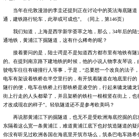
当年在伦敦漫游的李圭还提到正在讨论中的英法海底隧道
通，建铁路行轮车，此举或可成也”。（同上，第146页）
我们知道，上海是西学新学荟萃之地，那么，34年后的陆
通地铁，黄浦江下掘隧道，这有什么稀奇的呢？
接着要问的是，陆士谔是不是知道西方都市里有地铁有隧道
的。在提到南京路下建地铁的时候，他的小说人物李友琴说，
驶电车往往有碰撞行人等事，于是，“总要想一个改良的法子
电车有架设着铁桥在半空里行的，有开筑着隧道在地底里行的
隧行的便，电车在铁桥上行那铁桥是凌空的，行起来辘龙辘龙
街上行走的人头都晕了，并且架桥的铁柱一根根竖在街上，也
才改成现在的样子”。轻轨隧道还不是参考欧美吗？
再说那黄浦江下的掘隧道，也无不是受欧洲海底挖掘的启
东隔着这么宽一条黄浦江，难道黄浦江底下也好筑造隧道的疑
你没有听见过欧洲各国在海底里开筑市场么，筑条巴电车路希