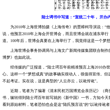
陆士谔书中写道：“宣统二十年， 开办
为2010年上海世博拍摄《上海传奇》的贾樟柯导演说：“
说，他预言2010年上海会开世博会，而且世博会就在浦东举
道。100年后，世博会真要在上海举行了，我觉得这是一个梦想
上海世博会事务协调局与上海文广新闻传媒集团联合制作
博梦》也如此说。
经传媒的广泛报道，“陆士谔百年前精准预言上海2010办
心。这样一个“梦想成真”的故事确实很动人，很值得宣传。但
不起考证。实在说，这是典型的“人云亦云，以讹传讹”。
近期，笔者为了编著《清末民初万国博览会亲历记》（商务印
书，辗转得到陆士谔百年前写就的《新中国》一书，方知今天
看到原始材料，笔者恐怕也会是这“陆氏预言说”的“以讹传讹者