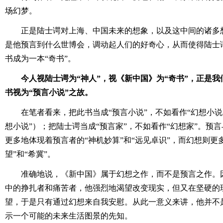
场幻梦。
正是陆士谔对上海、中国未来的想象，以及这中间的诸多
是他预言到什么世博会，调动起人们的好奇心，从而使得陆士谔
书成为一本“奇书”。
今人视陆士谔为“神人”，视《新中国》为“奇书”，正是我
书视为“预言小说”之故。
在笔者看来，把此书当成“预言小说”，不如看作“幻想小说
想小说”）；把陆士谔当成“预言家”，不如看作“幻想家”。预
更多地体现着预言者的“神机妙算”和“远见卓识”，而幻想则更
望”和“希冀”。
准确地说，《新中国》属于幻想之作，而不是预言之作。
中的挣扎者和痛苦者，他强烈地渴望改变现实，但又在坚硬的
望，于是只有通过幻想来自我安慰。从此一意义来讲，他并不
示一个可能的未来生活图景的先知。