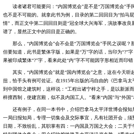
读者诸君可能要问：“内国博览会”是不是“万国博览会”
也不是不可能的。就拿此书为例，目录的第二回回目为“拍马
情”，而正文中第二回回目则是“冠全球大兴海军，演故事改良
谱了，显然正文中的回目是正确的。
那么，“内国博览会”会不会是“万国博览会”手民之误呢？那
但要知道，此书是繁体字版，如果是“万”字的话，当印为“?”字
果被印成繁体“?”字，看来此处“内”字不可能因字形相近而印错
其实，“内国博览会”就是“国内博览会”之意，这在今天
扭，恰手头有例可佐证。在1915年出版的冯自由的《巴拿马
到中国馆之建筑时，这样说：“工程出诸宁梓之手，是以新派
梓擅西制，使建宫殿，似不及内国工人。”看来“内国”与“外国”
还有例子，在同一本书中，介绍巴拿马太平洋世博会报知
一局曰报知局，专理一切集会及交际事宜，凡有社团开会，须
日期，不致纷乱，其职掌有四：一内国及万国之大会；二关于