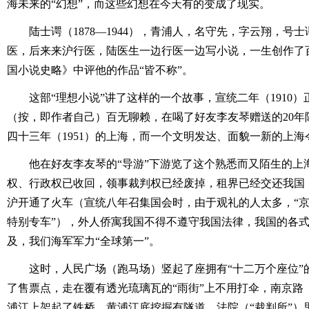
海未来的“幻想”，而这些幻想在今天有的变成了现实。
陆士谔（1878―1944），青浦人，名守先，字云翔，号
医，后来来沪行医，陆医生一边行医一边写小说，一生创作了
国小说史略》中评他的作品“皆不称”。
这部“理想小说”讲了这样的一个故事，宣统二年（1910
（按，即作者自己）百无聊赖，在喝了好友李友琴赠送的20年
四十三年（1951）的上海，而一个文明发达、面貌一新的上
他在好友李友琴的“导游”下游览了这个熟悉而又陌生的上
权、行政权已收回，领事裁判权已经废掉，租界已经交还我国
沪开通了火车（宣统八年召集国会时，由于观礼的人太多，“
特别专车”），外人侨寓我国不得不遵守我国法律，我国的各
及，我们海军军力“全球第一”。
这时，人民广场（跑马场）竖起了座拥有“十二万个座位”
了售票点，走在覆有透光琉璃瓦的“雨街”上不用打伞，南京路
浦江上架起了铁桥，黄浦江底挖掘有隧道，法院（“裁判所”）