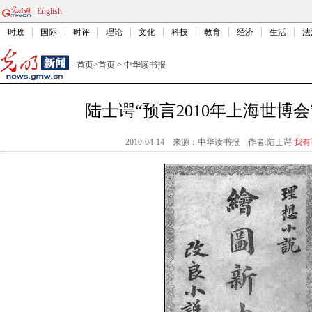
English
时政
国际
时评
理论
文化
科技
教育
经济
生活
法
首页
>
首页
>
中华读书报
陆士谔“预言2010年上海世博会
2010-04-14
来源：中华读书报
作者:陆士谔
我有