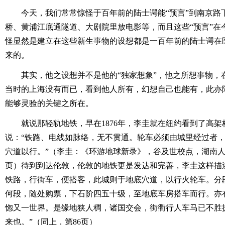
今天，我们常常惊怪于百年前的陆士谔能“预言”到南京路
桥、黄浦江底通隧道、大剧院里放电影等，而且这些“预言”在
怪显然是建立在这些新生事物的设想都是一百年前的陆士谔在医
来的。
其实，他之设想并不是他的“独家想象”，他之所想事物，
当时的上海没有而已，看到他人所有，幻想自己也能有，此亦陆
能够灵验的关键之所在。
就说那轻轨地铁，早在1876年，李圭就在纽约看到了高
说：“铁路、电线如脉络，无不贯通。轮车必须由城里经过者
穴道以行。”（李圭：《环游地球新录》，谷及世校点，湖南人民
页）待到到达伦敦，伦敦的地铁更是发达和完善，李圭这样描
铁路，行街车，便搭客，此城则于地底穴道，以行火轮车。分
何段，随处购票，下石阶四五十级，至地底车房搭车而行。亦
惚又一世界。是缘地狭人稠，诸国交会，街衢行人车马已不胜
来也。”（同上，第86页）