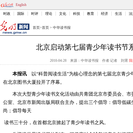
English
时政
国际
时评
理论
文化
科技
教育
经济
生活
法
首页
>
首页
>
中华读书报
北京启动第七届青少年读书节
2010-04-28
来源：中华读书报
作者:记者 刘霄
我
本报讯
以“科普阅读生活”为核心理念的第七届北京青少年
在北京图书大厦拉开了序幕。
本次大型青少年读书文化活动由共青团北京市委员会、市
公室、北京市新闻出版局联合主办，提出三个倡导：倡导低碳
尚；倡导每天
读书三十分，在首都北京掀起了青少年读书之风。