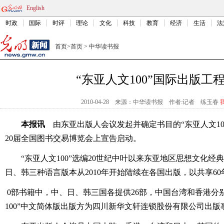
English
时政
国际
时评
理论
文化
科技
教育
经济
生活
法
首页
>
首页
>
中华读书报
“东亚人文100”国际出版工
2010-04-28
来源：中华读书报
作者:记者 练玉春
本报讯
由东亚出版人会议发起并确定书目的“东亚人文10
20届全国图书交易博览会上宣告启动。
“东亚人文100”选编20世纪中叶以来东亚地区思想文化经
日、韩三种语言版本从2010年开始陆续在各国出版，以共享60
0部书籍中，中、日、韩三国各提供26部，中国台湾和香港分别
100”中文简体版出版方为四川新华文轩连锁股份有限公司出