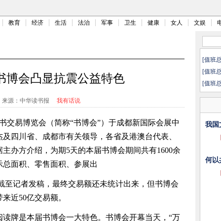
教育
经济
生活
法治
军事
卫生
健康
女人
文娱
[值班
[值班
书博会凸显抗震公益特色
[值班
来源：中华读书报
我有话说
图书交易博览会（简称“书博会”）于成都新国际会展中
我国
杰及四川省、成都市有关领导，各省及港澳台代表、
主办方介绍，为期5天的本届书博会期间共有1600余
何以
示总面积、零售面积、参展出
截至记者发稿，最终交易额还未统计出来，但书博会
带来近50亿交易额。
阅读牌是本届书博会一大特色。书博会开幕当天，“万