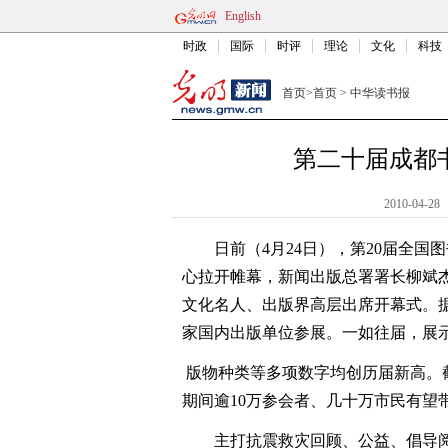
English
时政
国际
时评
理论
文化
科技
首页
>
首页
>
中华读书报
第二十届成都
2010-04-28
日前（4月24日），第20届全国
心拉开帷幕，新闻出版总署署长柳斌
文化名人、出版界高层出席开幕式。据
家国内出版单位参展。一如往届，展
版物种类等多项数字均创历届新高。
期间逾10万参会者、几十万市民有望
主打抗震救灾回顾、公益、倡导