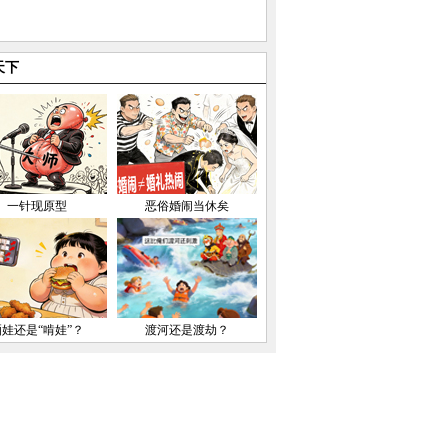
天下
一针现原型
恶俗婚闹当休矣
晒娃还是“啃娃”？
渡河还是渡劫？