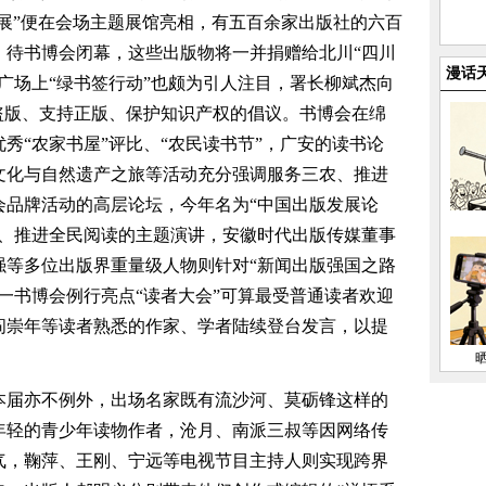
展”便在会场主题展馆亮相，有五百余家出版社的六百
，待书博会闭幕，这些出版物将一并捐赠给北川“四川
漫话
广场上“绿书签行动”也颇为引人注目，署长柳斌杰向
盗版、支持正版、保护知识产权的倡议。书博会在绵
秀“农家书屋”评比、“农民读书节”，广安的读书论
文化与自然遗产之旅等活动充分强调服务三农、推进
会品牌活动的高层论坛，今年名为“中国出版发展论
读、推进全民阅读的主题演讲，安徽时代出版传媒董事
强等多位出版界重量级人物则针对“新闻出版强国之路
一书博会例行亮点“读者大会”可算最受普通读者欢迎
阎崇年等读者熟悉的作家、学者陆续登台发言，以提
本届亦不例外，出场名家既有流沙河、莫砺锋这样的
年轻的青少年读物作者，沧月、南派三叔等因网络传
气，鞠萍、王刚、宁远等电视节目主持人则实现跨界