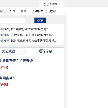
您想去哪里？
电视
图片
科普
光明报系
更多>>
总编推荐]
以“休假之制”求解“发展之需”
总编推荐]
在地文化：如何保护散落的文化“ ...
总编推荐]
以常态化精准帮扶筑牢边疆民族地 ...
文艺观察
理论专稿
文旅消费正在扩容升级
【详细】
共同富裕？
【详细】