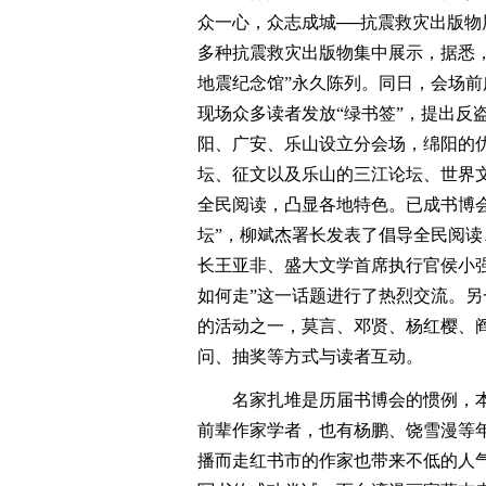
众一心，众志成城──抗震救灾出版物
多种抗震救灾出版物集中展示，据悉
地震纪念馆”永久陈列。同日，会场前
现场众多读者发放“绿书签”，提出反
阳、广安、乐山设立分会场，绵阳的优
坛、征文以及乐山的三江论坛、世界
全民阅读，凸显各地特色。已成书博
坛”，柳斌杰署长发表了倡导全民阅
长王亚非、盛大文学首席执行官侯小
如何走”这一话题进行了热烈交流。另
的活动之一，莫言、邓贤、杨红樱、
问、抽奖等方式与读者互动。
名家扎堆是历届书博会的惯例，
前辈作家学者，也有杨鹏、饶雪漫等
播而走红书市的作家也带来不低的人