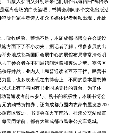
忠、出版人郝明义分别带来他们创作或编辑的“禅悟系
提的是远离会场的白夜酒吧，书博会期间多个文化出版活
钟鸣等作家学者诗人和众多媒体记者频频出现，此处
上，吸收经验、警惕不足，本届成都书博会在会场设
设施方面下了不小功夫，据记者了解，很多参展的出
会举办地成都新国际会展中心的展馆布局非常清晰明
免去了参会者在不同展馆间迷路和奔波之劳。零售区
场秩序井然，业内人士和普通读者互不干扰。民营书
要力量，也多次出现在书博会上，不同的是本届书博
从形式上有了与国有书业同场竞技的舞台。为了体
调动普通读者前来参与、购书的积极性，本届书博会
万元的购书折扣券，还向成都范围内农家书屋发放200
心距市区较远，书博会在火车南站、桂溪公交站设置
，每天闭馆前，都有大量成都市民乘公交车返城。