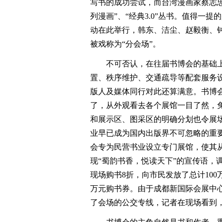
写书的成功尝试，而台湾漫画家蔡志
列漫画”、“经典3.0”丛书。值得一
动在此举行，韩东、洁尘、赵毅衡、
被戏称为“分会场”。
不可否认，在往届书博会的基础
置、秩序维护、交通疏导等配套服务
版人及媒体同行对此还算满意。书博
了，从外观看去各个展馆一目了然，
和展示区、图采区的明确分划也令展
业早已成为国内出版界不可忽略的重
会专为民营书业设立专门展馆，使其
现“蜀韵书香，悦读天下”的宣传语，
现场购书8折，向市民发放了总计100
万元购书券。由于成都新国际会展中
了会场的公交专线，记者在现场看到