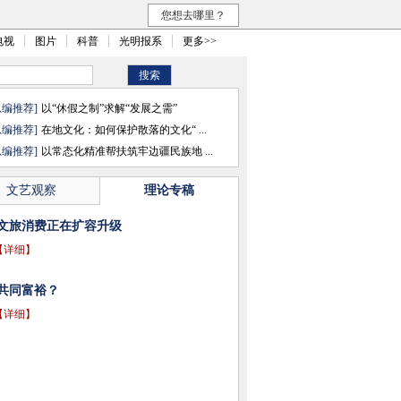
您想去哪里？
电视
图片
科普
光明报系
更多>>
总编推荐]
以“休假之制”求解“发展之需”
总编推荐]
在地文化：如何保护散落的文化“ ...
总编推荐]
以常态化精准帮扶筑牢边疆民族地 ...
文艺观察
理论专稿
文旅消费正在扩容升级
【详细】
共同富裕？
【详细】