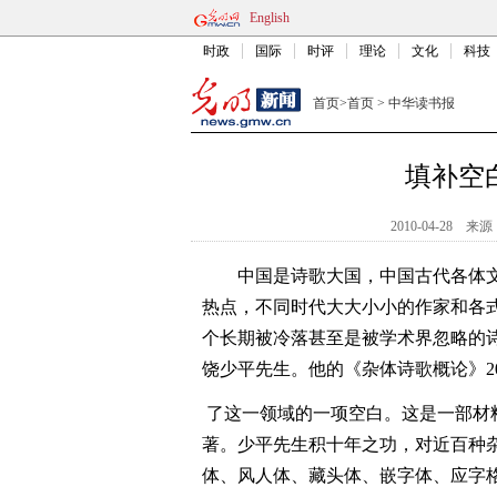
English
时政
国际
时评
理论
文化
科技
首页
>
首页
>
中华读书报
填补空
2010-04-28
来源
中国是诗歌大国，中国古代各体
热点，不同时代大大小小的作家和各
个长期被冷落甚至是被学术界忽略的
饶少平先生。他的《杂体诗歌概论》2
了这一领域的一项空白。这是一部材
著。少平先生积十年之功，对近百种
体、风人体、藏头体、嵌字体、应字格