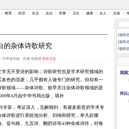
教育
经济
生活
法治
军事
卫生
健康
女人
文娱
[值班
[值班
白的杂体诗歌研究
[值班
：中华读书报
作者:张燕瑾
我有话说
文学无不受诗的影响；诗歌研究也是学术研究领域的
我国
式各色的流派，几乎都有人做专门的研究。但却有一
诗歌领域――杂体诗歌。较早关注杂体诗歌领域的是
何以
009年6月由中华书局出版，填补
料丰富，考证深入，见解独到，有诸多新意的学术专
杂体诗歌进行系统地分析、归纳和研究，举凡折腰
、促句格、九言诗、翻韵诗等43种杂体诗作，对每