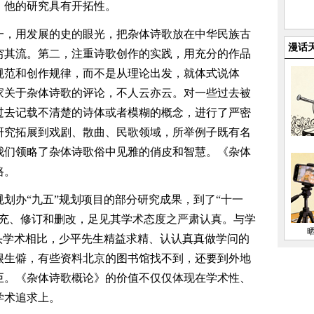
。他的研究具有开拓性。
一，用发展的史的眼光，把杂体诗歌放在中华民族古
漫话
穷其流。第二，注重诗歌创作的实践，用充分的作品
规范和创作规律，而不是从理论出发，就体式说体
家关于杂体诗歌的评论，不人云亦云。对一些过去被
过去记载不清楚的诗体或者模糊的概念，进行了严密
研究拓展到戏剧、散曲、民歌领域，所举例子既有名
我们领略了杂体诗歌俗中见雅的俏皮和智慧。《杂体
路。
划办“九五”规划项目的部分研究成果，到了“十一
补充、修订和删改，足见其学术态度之严肃认真。与学
头学术相比，少平先生精益求精、认认真真做学问的
很生僻，有些资料北京的图书馆找不到，还要到外地
巨。《杂体诗歌概论》的价值不仅仅体现在学术性、
学术追求上。