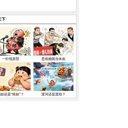
天下
一针现原型
恶俗婚闹当休矣
晒娃还是“啃娃”？
渡河还是渡劫？