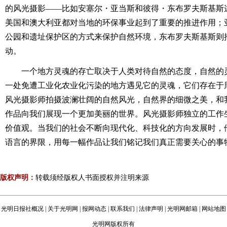
的风光摄影――比如安塞尔・亚当斯和彼得・东布罗夫斯基斯
美国和澳大利亚都对当地的环保事业起到了重要的推进作用；
公园和遗址保护区的方式来保护自然环境，东布罗夫斯基斯则
动。
一个地方灵魂的存亡取决于人类对待自然的态度，自然的
一处免遭工业化农业化污染的地方遇见它的灵魂，它们存在于
风光摄影师拍摄波澜壮阔的自然风光，自然界的细微之美，和
作品向我们展现一个更加美丽的世界。风光摄影师独立的工作
价值观。当我们的社会不断向现代化、科技化的方向发展时，
语言的界限，用每一幅作品让我们铭记我们真正需要关心的事
版权声明：
转载须经版权人书面授权并注明来源
光明日报社概况
|
关于光明网
|
报网动态
|
联系我们
|
法律声明
|
光明网邮箱
|
网站地图
光明网版权所有