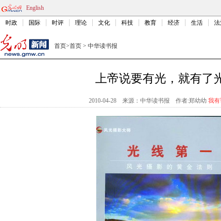
English
时政
国际
时评
理论
文化
科技
教育
经济
生活
法
首页
>
首页
>
中华读书报
上帝说要有光，就有了
2010-04-28
来源：中华读书报
作者:郑幼幼
我有