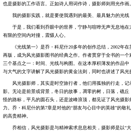
也是摄影的工作语言。正如诗人用词作诗，摄影师则用光作画
我的摄影实践，就是要使我遇到的最美、最具魅力的光线
于是，我们看到乔眼中的世界，宁静与喧哗无声无息地在
有限的空间内对撞，震慑人心。
《光线第一》是乔・科尼什20多年的创作总结，2002年
再版，成为风光摄影图书的经典之作。作者贯穿于全书的一个
三个基点之一：时间、光线与构图。在这本厚积薄发的作品中
与大气的文字讲解了风光摄影的黄金法则，同时也讲述了风光
风光摄影师，其实是时空旅行者，他们用孤独的行走，记
影。无论是前景或背景，冬日的故事，凋零的树，日落，礁丘
怪的路标，平凡的圆石头，还是波峰浪顶，都见证了风光摄影
力。乔・科尼什的第7章是对他的“朋友与心目中的英雄”的敬
的高贵精神。
乔相信，风光摄影是与精神索求息息相关，摄影师是以“大