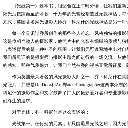
《光线第一》这本书，很适合在正午时分读，让我们重新
阳光后接踵而至的薄暮。千万年的光曾经塑造过无数神话，每
方式，英国著名风光摄影大师乔・科尼什的光线神话是另一种
每一个见识过乔所创作的那些令人难忘、风格独特的摄影
这是位相当动人的摄影家，他照片中的光影有细腻的质感与独
与表述背后的是一种神圣的氛围，让我们无可逃避地生出对自
我们所见证的是摄影师与摄影主题之间进行的一场交流，从他
的感知，那种气质魅力，让我们全然被乔的视感直觉所征服，
作为英国最为著名的风光摄影大师之一，乔・科尼什在英国
光照片，并曾是OutDoor和Am鄄ateurPhotographer这
科尼什的摄影作品和文字鼓舞了广大的摄影爱好者和专业摄影
们终生的追求。
对于光线，乔・科尼什是这么表述的：
光线第一。任何别的元素，都只能退居光线之后，因为光