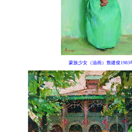
蒙族少女（油画）詹建俊1983