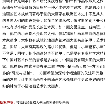
油画不仅是画家在艺术研究实践过程中的一种作品或即兴之作
品独有的审美价值为目标的一种艺术钟爱与追求，也是独步于
油画的艺术成就而著称于世的大画家在欧洲艺术史中不乏其人
的各国人们的由衷赞美，如荷兰的维米尔，俄罗斯的别洛夫和
中也有以小幅作品见长的艺术家，如：颜文梁先生、靳尚谊、
画，他们的小画都不是即兴之作。但就我国油画界当前的总体
术家很少，大多数有成就的油画家都对画大画兴趣浓厚，艺术
盛。固然，大画有其客观的需求和优势。但是，小画也有小画
不容易，同样，把小画画好也不简单，也需要有专业的学术精
下中国对艺术作品的需求是多样的，中国需要有画大画的大画
家。现在我们在这里举办第二届“中国小幅油画大展”一方面延
步的“研究与超越”，一方面希望加深对小幅油画的关注和兴趣
面的发展，让中国油画在小幅油画艺术领域产生更多更好的精
好的钟情于小幅油画艺术的大画家。
版权声明：
转载须经版权人书面授权并注明来源