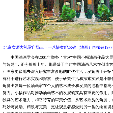
北京女师大礼堂广场三・一八惨案纪念碑（油画）闫振铎1977
中国油画学会在2001年举办了首次“中国小幅油画作品大
与超越”，距今整整十年。那是鉴于当时中国油画艺术在创造
油画家更多地去深入研究丰富多彩的时代生活，发扬勇于开拓
有利于进行艺术实践和探索，便于研究生活和探索实践是小幅
角度出发每一位油画家在个人的艺术成长和发展的过程中都离
努力。小幅作品对推动油画艺术的发展确实具有重要的作用。
独具的艺术魅力，和它特有的审美价值。从艺术欣赏的角度，
巧妙与灵动、精致与完美，更让观赏者感受到另一番的绘画境