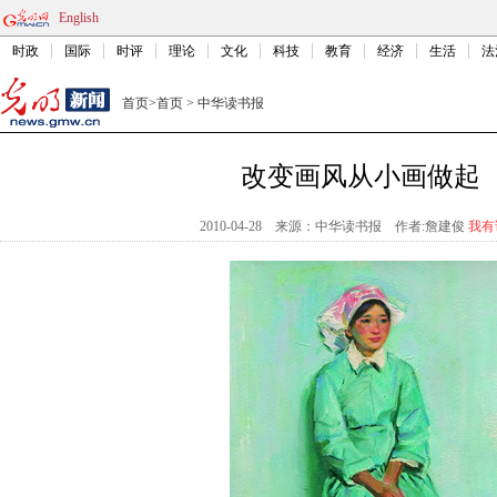
English
时政
国际
时评
理论
文化
科技
教育
经济
生活
法
首页
>
首页
>
中华读书报
改变画风从小画做起
2010-04-28
来源：中华读书报
作者:詹建俊
我有