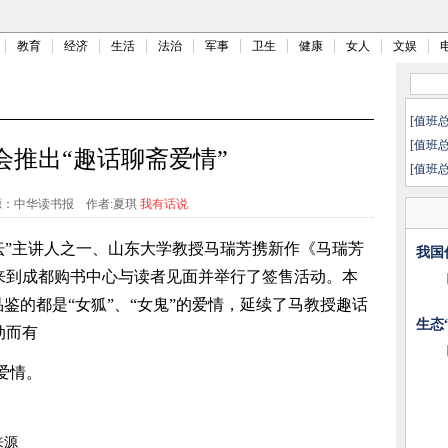
教育
经济
生活
法治
军事
卫生
健康
女人
文娱
[值班
[值班
会推出“趣话聊斋爱情”
[值班
源：中华读书报
作者:夏琪
我有话说
坛”主讲人之一、山东大学教授马瑞芳携新作《马瑞芳
我国
来到成都购书中心与读者见面并举行了签售活动。本
鉴的都是“女狐”、“女鬼”的爱情，延续了马教授趣话
生态
动而有
爱情。
来源