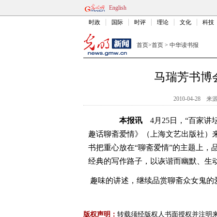
English
时政
国际
时评
理论
文化
科技
首页
>
首页
>
中华读书报
马瑞芳书博
2010-04-28
来
本报讯
4月25日，“百家讲
趣话聊斋爱情》（上海文艺出版社）
书把重心放在“聊斋爱情”的主题上，品
经典的写作路子，以诙谐而幽默、生
趣味的讲述，继续品赏聊斋众女鬼的
版权声明：
转载须经版权人书面授权并注明