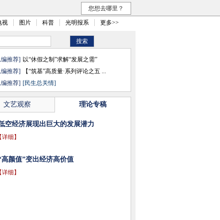
您想去哪里？
电视
图片
科普
光明报系
更多>>
总编推荐]
以“休假之制”求解“发展之需”
总编推荐]
【“筑基”高质量·系列评论之五 ...
总编推荐]
[民生总关情]
文艺观察
理论专稿
低空经济展现出巨大的发展潜力
【详细】
“高颜值”变出经济高价值
【详细】