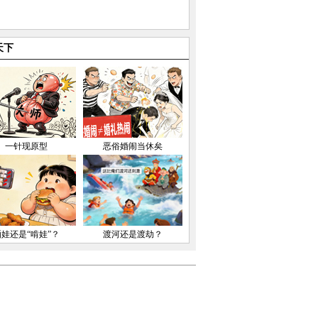
天下
一针现原型
恶俗婚闹当休矣
晒娃还是“啃娃”？
渡河还是渡劫？