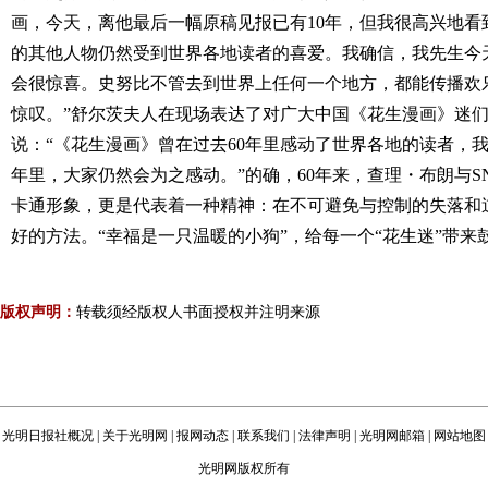
画，今天，离他最后一幅原稿见报已有10年，但我很高兴地看
的其他人物仍然受到世界各地读者的喜爱。我确信，我先生今
会很惊喜。史努比不管去到世界上任何一个地方，都能传播欢
惊叹。”舒尔茨夫人在现场表达了对广大中国《花生漫画》迷
说：“《花生漫画》曾在过去60年里感动了世界各地的读者，我
年里，大家仍然会为之感动。”的确，60年来，查理・布朗与S
卡通形象，更是代表着一种精神：在不可避免与控制的失落和
好的方法。“幸福是一只温暖的小狗”，给每一个“花生迷”带来
版权声明：
转载须经版权人书面授权并注明来源
光明日报社概况
|
关于光明网
|
报网动态
|
联系我们
|
法律声明
|
光明网邮箱
|
网站地图
光明网版权所有