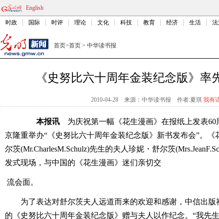
English
时政
国际
时评
理论
文化
科技
教育
经济
生活
法
首页
>
首页
>
中华读书报
《史努比六十周年金装纪念版》率
2010-04-28
来源：中华读书报
作者:夏琪
我有
本报讯
为庆祝第一幅《花生漫画》在报纸上发表60
京隆重举办“《史努比六十周年金装纪念版》新书发布会”。《
尔茨(Mr.CharlesM.Schulz)先生的夫人珍妮・舒尔茨(Mrs.Jean
发式现场，与中国的《花生漫画》迷们亲切交
流会面。
为了表达对舒尔茨夫人远道而来的欢迎和感谢，中信出版
的《史努比六十周年金装纪念版》赠与夫人以作纪念。“我先生