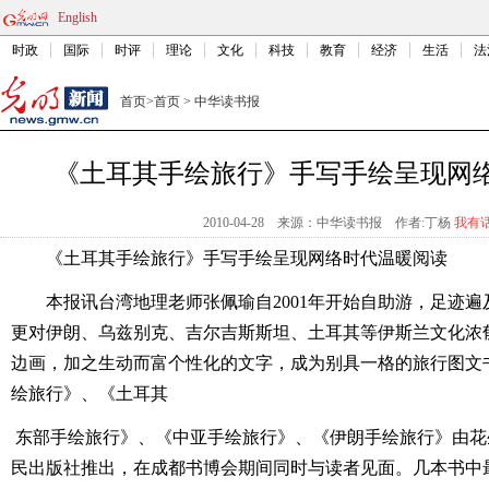
English
时政
国际
时评
理论
文化
科技
教育
经济
生活
法
首页
>
首页
>
中华读书报
《土耳其手绘旅行》手写手绘呈现网
2010-04-28
来源：中华读书报
作者:丁杨
我有
《土耳其手绘旅行》手写手绘呈现网络时代温暖阅读
本报讯台湾地理老师张佩瑜自2001年开始自助游，足迹
更对伊朗、乌兹别克、吉尔吉斯斯坦、土耳其等伊斯兰文化浓
边画，加之生动而富个性化的文字，成为别具一格的旅行图文
绘旅行》、《土耳其
东部手绘旅行》、《中亚手绘旅行》、《伊朗手绘旅行》由花
民出版社推出，在成都书博会期间同时与读者见面。几本书中