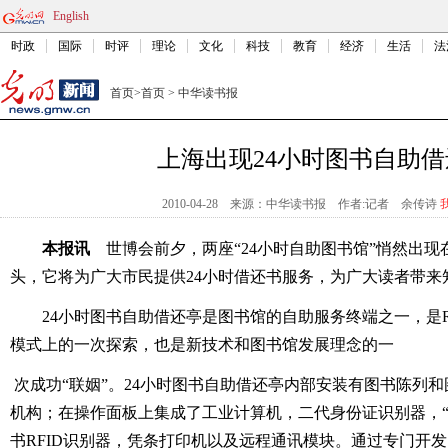
English
时政
国际
时评
理论
文化
科技
教育
经济
生活
法
首页
>
首页
>
中华读书报
上海出现24小时图书自助
2010-04-28
来源：中华读书报
作者:记者 余传诗
本报讯
世博会前夕，两座“24小时自助图书馆”悄然出现
头，它将为广大市民提供24小时借还书服务，为广大读者带来
24小时图书自助借还亭是图书馆的自助服务终端之一，是R
模式上的一次探索，也是新技术和图书馆发展理念的一
次成功“联姻”。24小时图书自助借还亭内部安装有图书陈列
机构；在操作面板上集成了工业计算机，二代身份证识别器，“
书RFID识别器，凭条打印机以及远程通讯模块。通过专门开