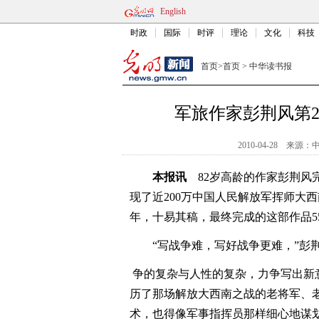
English
时政
国际
时评
理论
文化
科技
首页
>
首页
>
中华读书报
军旅作家彭荆风第
2010-04-28
来源：
本报讯
82岁高龄的作家彭荆风
现了近200万中国人民解放军挥师大西
年，十易其稿，最终完成的这部作品5
“写战争难，写好战争更难，”彭
争的复杂与人性的复杂，力争写出新
历了那场解放大西南之战的老将军、
术，也得像军事指挥员那样细心地谋