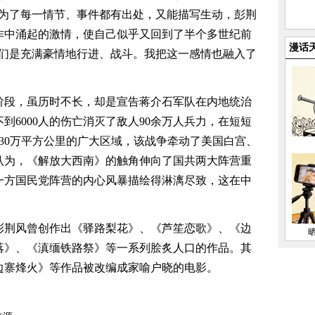
”为了每一情节、事件都有出处，又能描写生动，彭荆
作中涌起的激情，使自己似乎又回到了半个多世纪前
漫话
我们是充满豪情地行进、战斗。我把这一感情也融入了
阶段，虽历时不长，却是宣告蒋介石军队在内地统治
到6000人的伤亡消灭了敌人90余万人兵力，在短短
30万平方公里的广大区域，该战争牵动了美国白宫、
认为，《解放大西南》的触角伸向了国共两大阵营重
一方国民党阵营的内心风暴描绘得淋漓尽致，这在中
彭荆风曾创作出《驿路梨花》、《芦笙恋歌》、《边
落》、《滇缅铁路祭》等一系列脍炙人口的作品。其
边寨烽火》等作品被改编成家喻户晓的电影。