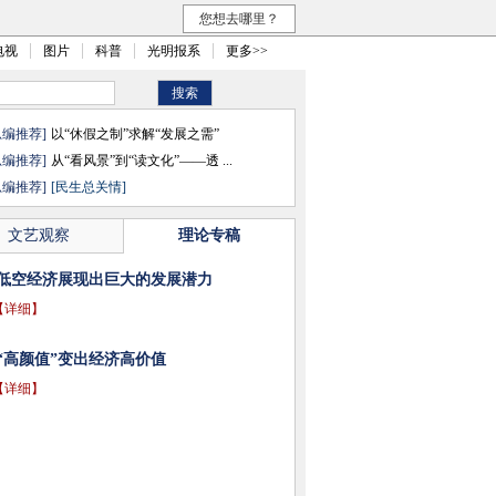
您想去哪里？
电视
图片
科普
光明报系
更多>>
总编推荐]
以“休假之制”求解“发展之需”
总编推荐]
从“看风景”到“读文化”——透 ...
总编推荐]
[民生总关情]
文艺观察
理论专稿
低空经济展现出巨大的发展潜力
【详细】
“高颜值”变出经济高价值
【详细】