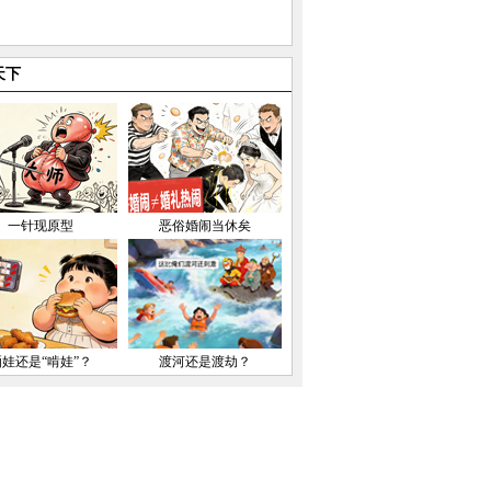
天下
一针现原型
恶俗婚闹当休矣
晒娃还是“啃娃”？
渡河还是渡劫？