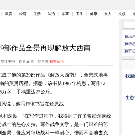
教育
经济
生活
法治
军事
卫生
健康
女人
文娱
[值班
[值班
29部作品全景再现解放大西南
[值班
中华读书报
作者:记者 舒晋瑜
我有话说
完成了他的第29部作品《解放大西南》，全景式地再
我国
南的英勇历程。据悉，该书从1987年构思，写作12
5万字，手稿重达27公斤。
生态
荆风说，他写作该书旨在还原战
意和深度。“在写作过程中，我得到了许多曾经亲身经
老战士的热心支持。写作战争文学，是一门艰难的艺
划全局，像应对每场战斗一样耐心、锲而不舍地去克