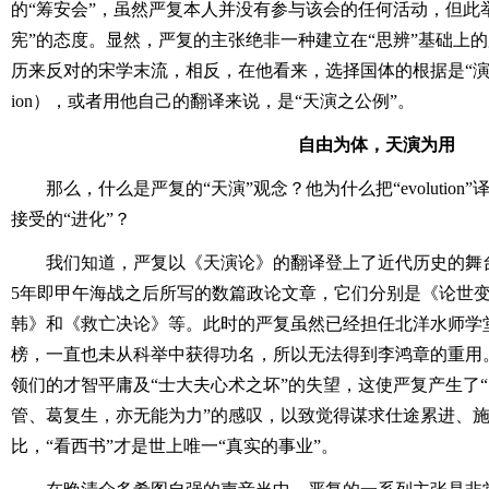
的“筹安会”，虽然严复本人并没有参与该会的任何活动，但此
宪”的态度。显然，严复的主张绝非一种建立在“思辨”基础上
历来反对的宋学末流，相反，在他看来，选择国体的根据是“演进的规律”
ion），或者用他自己的翻译来说，是“天演之公例”。
自由为体，天演为用
那么，什么是严复的“天演”观念？他为什么把“evolution
接受的“进化”？
我们知道，严复以《天演论》的翻译登上了近代历史的舞台
5年即甲午海战之后所写的数篇政论文章，它们分别是《论世
韩》和《救亡决论》等。此时的严复虽然已经担任北洋水师学
榜，一直也未从科举中获得功名，所以无法得到李鸿章的重用
领们的才智平庸及“士大夫心术之坏”的失望，这使严复产生了
管、葛复生，亦无能为力”的感叹，以致觉得谋求仕途累进、
比，“看西书”才是世上唯一“真实的事业”。