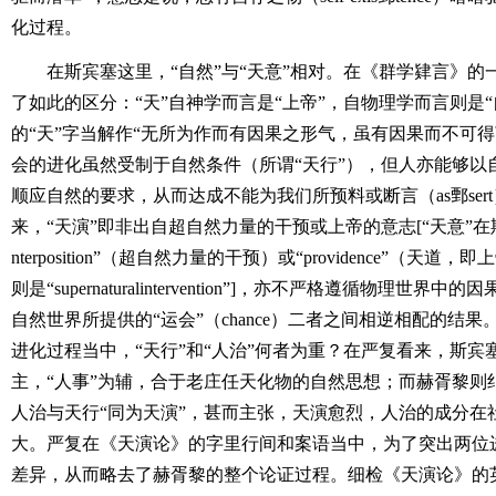
化过程。
在斯宾塞这里，“自然”与“天意”相对。在《群学肄言》
了如此的区分：“天”自神学而言是“上帝”，自物理学而言则是“
的“天”字当解作“无所为作而有因果之形气，虽有因果而不可
会的进化虽然受制于自然条件（所谓“天行”），但人亦能够以
顺应自然的要求，从而达成不能为我们所预料或断言（as鄄ser
来，“天演”即非出自超自然力量的干预或上帝的意志[“天意”在斯宾塞那里
nterposition”（超自然力量的干预）或“providence”（
则是“supernaturalintervention”]，亦不严格遵循物理
自然世界所提供的“运会”（chance）二者之间相逆相配的结
进化过程当中，“天行”和“人治”何者为重？在严复看来，斯宾
主，“人事”为辅，合于老庄任天化物的自然思想；而赫胥黎则
人治与天行“同为天演”，甚而主张，天演愈烈，人治的成分在
大。严复在《天演论》的字里行间和案语当中，为了突出两位
差异，从而略去了赫胥黎的整个论证过程。细检《天演论》的英文母本Evo