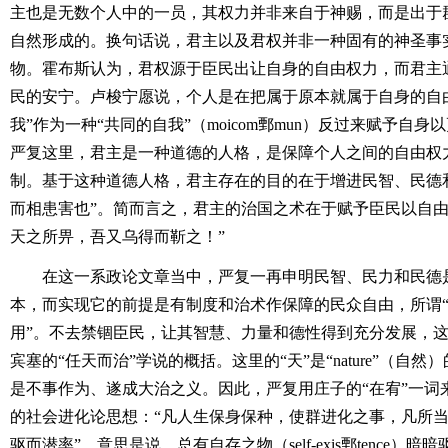
主也是无数个人中的一员，其权力并非来自于神赐，而是出于
自然形成的。换句话说，君主以及君权并非一种固有的神圣事
物。霍布斯认为，君权源于臣民出让自身的自由权力，而君主
民的安宁。卢梭宁愿说，个人是在把属于原本就属于自身的自
我”作为一种“共同的自我”（moicom鄄mun）反过来赋予自
严复这里，君主是一种道德的人格，是保障个人之间的自由权力
制。基于这种道德人格，君主存在的目的在于增进民智、民德
而相患害也”。简而言之，君主的治国之术在于赋予臣民以自由
天之所畀，吾又乌得而靳之！”
在这一系政论文章当中，严复一再申明民智、民力和民德
本，而实现它的前提是有制度和治术作保障的民众自由，所谓
用”。不去禁锢臣民，让其智慧、力量和德性得到充分发展，
宾塞的“任天而治”学说的概括。这里的“天”是“nature”（自然
是不事作为、遂成大治之义。因此，严复用庄子的“在宥”一词
的社会进化论思想：“凡人生保身保种，使群进化之事，凡所
驱而潜率”，意思是说，总有自存之物（self-exis鄄tence