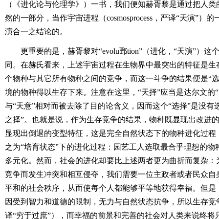
（《进化论与伦理学》）一书，我们便知赫胥黎是通过把人类
然的一部分，当作宇宙进程（cosmosprocess，严译“天演”
演合一之结论的。
更重要的是，赫胥黎对“evolu鄄tion”（进化，“天演”
同。在赫氏看来，上述宇宙过程在生物界中最突出的特征是生存
个物种与其它所有物种之间的竞争，而这一斗争的结果便是“选
境的物种得以生存下来。注意在这里，“天择”应当是达尔文的“
与“天意”相对而被去除了目的论含义，因而这个“选择”是没有
之择”。也就是说，作为生存竞争的结果，物种既显现出改进
显现出倒退的变型特征，这是完全自然状态下的物种进化过程
之为“培育状态”下的进化过程：园艺工人选取最合乎理想的物
多元化。然而，社会的进化却要比上述两者更为曲折而复杂：
竞争而发生冲突和相互侵夺，我们需要一位主政者或者民众自
平和的社会秩序，从而使每个人都能够平等地获得幸福。但是
因受到智力和道德的限制，无力与自然状态抗争，所以生存竞
译“穷于过庶”），而幸福的前景和完善的社会对人类来说终将