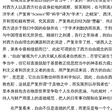
在晚清众多希图自强的声音当中，严复的一系列主张是非
对西方人以及西方社会设身处地的观察。留英期间，在与郭嵩
洋学术（严复将“Science”即“科学”译为“学术”）之精深”
开和宽松颇有赞词。究其原因，严复将此归结为除“壅蔽”、尚
西方进步于我们中国的命脉所在：“于学术则黜伪而崇真、于
与中国理道初无所异也。顾彼行之则通，吾行之常病者，则自
对西方自由理念的渊源和历史演进，严复非常了然，“彼西人
畀，第务令毋相侵损而已”。此处可谓抓住了西方自由观念的
来，“自由”被视为个人的天赋人权或者自然权力，尽管它诞生
争当中，但它却直接脱胎于基督教正统思想当中的神圣权力观
利主义者和历史主义者的攻击。用严复的话来说，西方的自由主
学”，意思是，它出自宗教信仰而非科学知识。因此，自由在
救色彩，这就是严复所谓“于及物之中，而实寓所以存我者也”
里本身就包含在物质世界里争取个人生存的意涵。与此相对，中国
待人与财产用度上的道德规范，把人的日常事功限制在某种伦
在严复看来，自由不仅是道德的尺度，而更应是每一个个