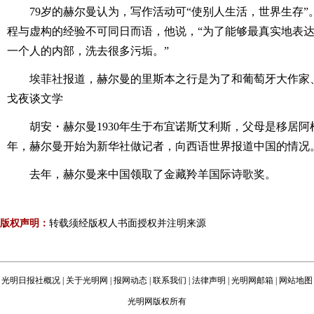
79岁的赫尔曼认为，写作活动可“使别人生活，世界生存
程与虚构的经验不可同日而语，他说，“为了能够最真实地表
一个人的内部，洗去很多污垢。”
埃菲社报道，赫尔曼的里斯本之行是为了和葡萄牙大作家
戈夜谈文学
胡安・赫尔曼1930年生于布宜诺斯艾利斯，父母是移居阿根
年，赫尔曼开始为新华社做记者，向西语世界报道中国的情况
去年，赫尔曼来中国领取了金藏羚羊国际诗歌奖。
版权声明：
转载须经版权人书面授权并注明来源
光明日报社概况
|
关于光明网
|
报网动态
|
联系我们
|
法律声明
|
光明网邮箱
|
网站地图
光明网版权所有