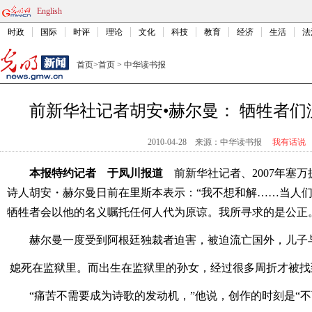
English
时政
国际
时评
理论
文化
科技
教育
经济
生活
法
首页
>
首页
>
中华读书报
前新华社记者胡安•赫尔曼： 牺牲者
2010-04-28
来源：中华读书报
我有话说
本报特约记者 于凤川报道
前新华社记者、2007年塞
诗人胡安・赫尔曼日前在里斯本表示：“我不想和解……当人
牺牲者会以他的名义嘱托任何人代为原谅。我所寻求的是公正
赫尔曼一度受到阿根廷独裁者迫害，被迫流亡国外，儿子
媳死在监狱里。而出生在监狱里的孙女，经过很多周折才被找
“痛苦不需要成为诗歌的发动机，”他说，创作的时刻是“不