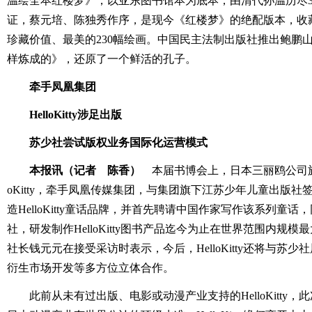
温绘全本红楼梦》，以亚东图书馆本为底本，由清代孙温历尽3
证，蔡元培、陈独秀作序，是现今《红楼梦》的绝配版本，收
珍藏价值、最美的230幅绘画。中国民主法制出版社推出鲍鹏山
样炼成的》，还原了一个鲜活的孔子。
牵手凤凰集团
HelloKitty涉足出版
苏少社尝试版权业务国际化运营模式
本报讯（记者 陈香）
本届书博会上，日本三丽鸥公司旗下
oKitty，牵手凤凰传媒集团，与集团旗下江苏少年儿童出版
造HelloKitty童话品牌，并首先聘请中国作家写作该系列童话，同时
社，研发制作HelloKitty图书产品迄今为止在世界范围内规
社长钱元元在接受采访时表示，今后，HelloKitty还将与苏
衍生市场开发等多方位立体合作。
此前从未有过出版、电影或动漫产业支持的HelloKitty