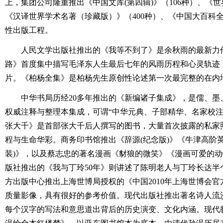
上，集团公司隆重推出《中国文库(第四辑)》（106种）、《世
《汉译世界学术名著（珍藏版）》（400种）、《中国大百科
性出版工程。
人民文学出版社推出的《我等不到了》是余秋雨的最新力
路》首度集中描写毛泽东人生最后七年的风雨历程和心灵轨迹
片。《柏杨全集》是柏杨先生原创性论述第一次最完整的在内
中华书局历经20多年推出的《新编诸子集成》，是儒、墨
权威注释与整理本集成，可谓“中华元典、子部精华、名家校注
张大千》是首部张大千后人撰写的图书，大量首次披露的私家
程与生命华彩。商务印书馆推出《辞源(纪念版)》《牛津高阶英
装)》，以及蔡志忠的著名漫画《豺狼的微笑》《漫画可爱的
版社推出的《我与丁玲50年》则讲述了陈明老人与丁玲长达半
方出版中心推出上海世博局授权的《中国2010年上海世博会官方
质量影像，具有很好的参考价值。现代出版社推出著名诗人流
每个汉字的写法和意思道出背后的历史演变、文化内涵。现代