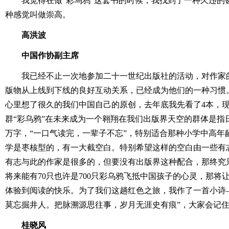
我觉得在做“彩乌鸦”这套书的时候，我找到了一种久违的
种感觉叫做崇高。
高洪波
中国作协副主席
我已经不止一次地参加二十一世纪出版社的活动，对作家
版物从上线到下线的良好互动关系，已经成为他们的一种习惯
心里想了很久的我们中国自己的原创，去年底我先看了4本，现
群“彩乌鸦”在未来成为一个翱翔在我们出版界天空的群体是指
万字，“一口气读完，一辈子不忘”，特别适合那种小学中高年
学是枣核型的，有一大截空白。特别希望这样的空白由一些有
有志与此的作家是很多的，但要没有出版界这种配合，那终究
将来能有70只也许是700只彩乌鸦飞抵中国孩子的心灵，那将
体验到阅读的快乐。为了我们这趟红色之旅，我作了一首小诗
莫忘掘井人。把脉溯源思往事，岁月无涯史有痕”，大家会记
桂晓风