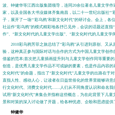
波、钟健华等江西出版集团领导，连同20余位著名儿童文学作
家，以及全国各大书业媒体齐集南昌，以二十一世纪出版社“‘彩
子，展开了一场“‘彩乌鸦’和新文化时代”的研讨会。会上，各
社运作“彩乌鸦”的模式精彩地各抒己见外，会议的话题还直指
作”、“新文化时代的儿童文学出版”、“新文化时代的儿童文学
2010彩乌鸦芳菲之旅总结了“彩乌鸦”从引进到原创、又
验，这种真正参与国际对话与合作的方式为中国儿童文学创作
借鉴的范本;首次把儿童插画提升到与儿童文学创作同等重要
创造，是优秀儿童文学作品不可或缺的要素，也是作品内容的
文化时代”的命题，指出了“新文化时代”儿童文学的出路在于
直指人性、感动人心，让读者在日益世俗化的世界里能够诗意
行文化时代、消费文化时代……人们从不同角度认识和命名我
试用“新文化时代”来集合并指称这些概念，为在此背景下儿童
景和对策的深入讨论做了开题，给各种忧虑、企盼和思虑提供
钟健华