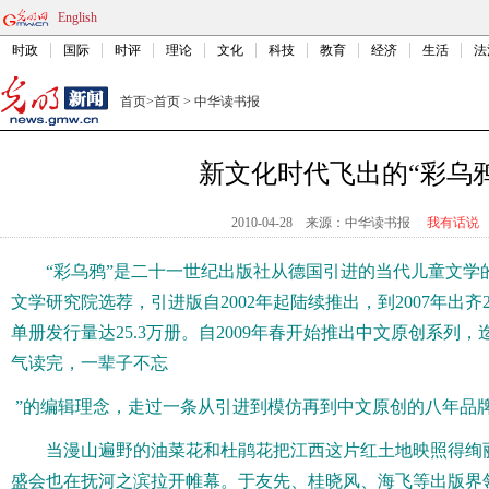
English
时政
国际
时评
理论
文化
科技
教育
经济
生活
法
首页
>
首页
>
中华读书报
新文化时代飞出的“彩乌鸦
2010-04-28
来源：中华读书报
我有话说
“彩乌鸦”是二十一世纪出版社从德国引进的当代儿童文学
文学研究院选荐，引进版自2002年起陆续推出，到2007年出齐
单册发行量达25.3万册。自2009年春开始推出中文原创系列，
气读完，一辈子不忘
”的编辑理念，走过一条从引进到模仿再到中文原创的八年品
当漫山遍野的油菜花和杜鹃花把江西这片红土地映照得绚
盛会也在抚河之滨拉开帷幕。于友先、桂晓风、海飞等出版界