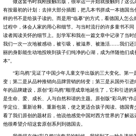
做这套书时我刚接触出版，很幸运一开始就接触到了这么
有按最初的计划：去掉大部分插图，把几本书拼成一本德国当
样的书不是给孩子读的。而是用“临摹”的方式，看德国人怎么
过程中，体会人家的用心和细节。与当时流行的许多童书不同
读者阅读关怀的细节上。彭学军和我在一篇文章中记录了当时
我们一次一次地被感动，被引吸，被滋养、被激活……我们还
丽的身影能生动地投映到孩子们纯净的心湖，成为伴随他们成
本”。
“彩乌鸦”见证了中国少年儿童文学出版的三大变化。第一
变；第二是从品种推销向品牌营销的转变；第三是从国外引进
年的品牌建设，原创“彩乌鸦”顺理成章地诞生了，它和引进的
是生命、爱、成长、人与自然和谐的主题。原创版“彩乌鸦”作
学定位、重新诠释、重新包装，使之更适合孩子阅读。德国青
看了我们原创的题材后，他说他感觉中国对西方世界的了解远
他很希望介绍这套原创系列到德国去。