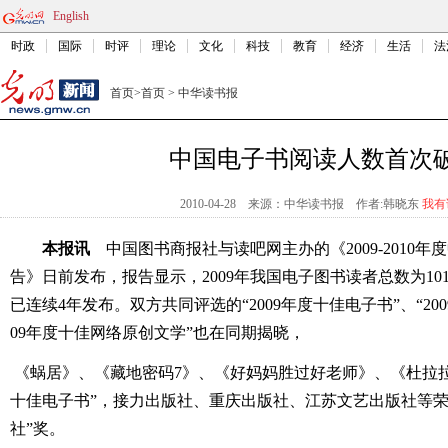
English
时政
国际
时评
理论
文化
科技
教育
经济
生活
法
首页
>
首页
>
中华读书报
中国电子书阅读人数首次
2010-04-28
来源：中华读书报
作者:韩晓东
我有
本报讯
中国图书商报社与读吧网主办的《2009-2010
告》日前发布，报告显示，2009年我国电子图书读者总数为10
已连续4年发布。双方共同评选的“2009年度十佳电子书”、“200
09年度十佳网络原创文学”也在同期揭晓，
《蜗居》、《藏地密码7》、《好妈妈胜过好老师》、《杜拉拉升
十佳电子书”，接力出版社、重庆出版社、江苏文艺出版社等荣
社”奖。