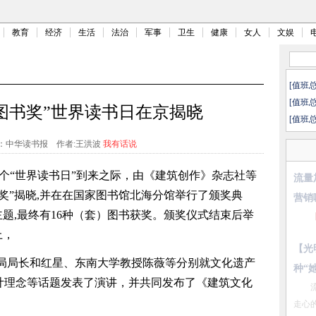
教育
经济
生活
法治
军事
卫生
健康
女人
文娱
[值班
[值班
图书奖”世界读书日在京揭晓
[值班
：中华读书报
作者:王洪波
我有话说
6个“世界读书日”到来之际，由《建筑创作》杂志社等
我国
奖”揭晓,并在在国家图书馆北海分馆举行了颁奖典
主题,最终有16种（套）图书获奖。颁奖仪式结束后举
何以
上，
局局长和红星、东南大学教授陈薇等分别就文化遗产
计理念等话题发表了演讲，并共同发布了《建筑文化