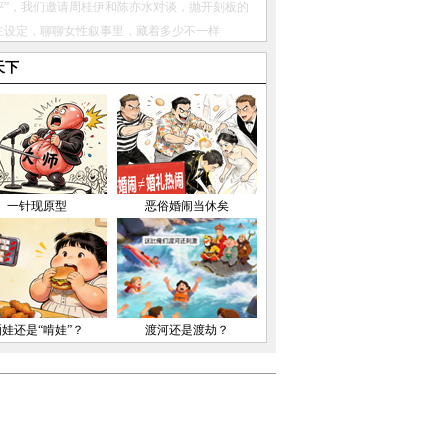
天下
一针现原型
恶俗婚闹当休矣
晒娃还是“啃娃”？
渡河还是渡劫？