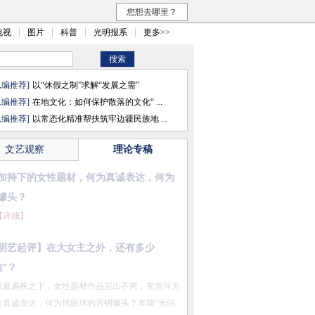
您想去哪里？
电视
图片
科普
光明报系
更多>>
总编推荐]
以“休假之制”求解“发展之需”
总编推荐]
在地文化：如何保护散落的文化“ ...
总编推荐]
以常态化精准帮扶筑牢边疆民族地 ...
文艺观察
理论专稿
文旅消费正在扩容升级
【详细】
共同富裕？
【详细】