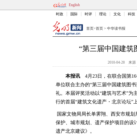
English
时政
国际
时评
理论
文化
科技
首页
>
首页
>
中华读书报
“第三届中国建筑
2010-04-28
来源
本报讯
4月23日，在联合国第1
单位联合主办的“第三届中国建筑图书
礼。本届评奖活动以“建筑与艺术”为
行的首届“建筑文化遗产・北京论坛”
国家文物局局长单霁翔、西安市规划
保护、城市规划、遗产保护项目的设
遗产北京建议》。