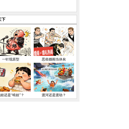
天下
一针现原型
恶俗婚闹当休矣
晒娃还是“啃娃”？
渡河还是渡劫？