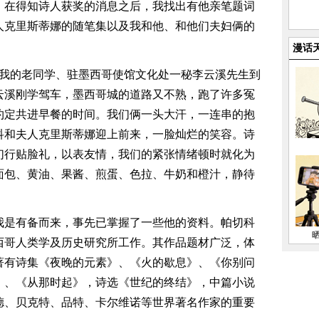
。在得知诗人获奖的消息之后，我找出有他亲笔题词
人克里斯蒂娜的随笔集以及我和他、和他们夫妇俩的
漫话
，我和我的老同学、驻墨西哥使馆文化处一秘李云溪先生到
云溪刚学驾车，墨西哥城的道路又不熟，跑了许多冤
约定共进早餐的时间。我们俩一头大汗，一连串的抱
科和夫人克里斯蒂娜迎上前来，一脸灿烂的笑容。诗
们行贴脸礼，以表友情，我们的紧张情绪顿时就化为
面包、黄油、果酱、煎蛋、色拉、牛奶和橙汁，静待
我是有备而来，事先已掌握了一些他的资料。帕切科
西哥人类学及历史研究所工作。其作品题材广泛，体
著有诗集《夜晚的元素》、《火的歇息》、《你别问
》、《从那时起》，诗选《世纪的终结》，中篇小说
德、贝克特、品特、卡尔维诺等世界著名作家的重要