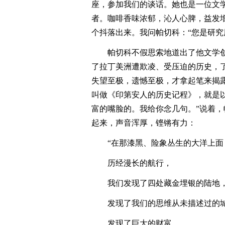
座，参加我们的谈话。她也是一位文
者。咖啡香味浓郁，沁人心脾，益发
个抖落出来。我问帕切科：“您是研究
帕切科不假思索地道出了他文学
了拉丁美洲遭欺凌、受压迫的历史，
失望至极，遗憾至极，才拿起笔来揭
叫做《印第安人的历史记程》，就是
富的嘴脸的。我给你念几句。”说着
起来，声音浑厚，铿锵有力：
“在那漆黑、险象丛生的大洋上面
历经漫长的航行，
我们发现了四处藏金埋银的陆地
发现了我们的思维从未描述过的
发现了巨大的财富，