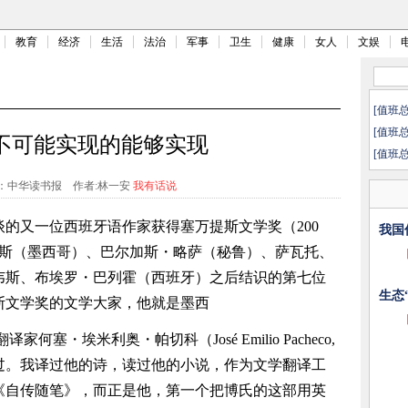
教育
经济
生活
法治
军事
卫生
健康
女人
文娱
[值班
[值班
不可能实现的能够实现
[值班
：中华读书报
作者:林一安
我有话说
的又一位西班牙语作家获得塞万提斯文学奖（200
我国
帕斯（墨西哥）、巴尔加斯・略萨（秘鲁）、萨瓦托、
韦斯、布埃罗・巴列霍（西班牙）之后结识的第七位
生态
斯文学奖的文学大家，他就是墨西
・埃米利奥・帕切科（José Emilio Pacheco,
访过。我译过他的诗，读过他的小说，作为文学翻译工
《自传随笔》，而正是他，第一个把博氏的这部用英