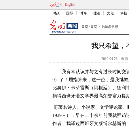
English
时政
国际
时评
理论
文化
科技
首页
>
首页
>
中华读书报
我只希望，
2010-04-28
来源
我有幸认识并与之有过长时间交谈
9）了！屈指算来，这一位，是我继
比奥伊・卡萨雷斯（阿根廷）、德利
摘得西班牙语文学界最高荣誉塞万提
哥著名诗人、小说家、文学评论家、翻译家何塞
1939－），早在二十余年前我就拜
作者，我译过西班牙文版博尔赫斯的