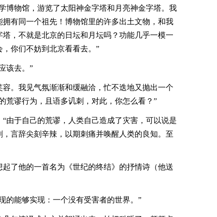
类学博物馆，游览了太阳神金字塔和月亮神金字塔。我
能拥有同一个祖先！博物馆里的许多出土文物，和我
字塔，不就是北京的日坛和月坛吗？功能几乎一模一
会，你们不妨到北京看看去。”
应该去。”
笑容。我见气氛渐渐和缓融洽，忙不迭地又抛出一个
的荒谬行为，且语多讥刺，对此，你怎么看？”
：“由于自己的荒谬，人类自己造成了灾害，可以说是
刺，言辞尖刻辛辣，以期刺痛并唤醒人类的良知。至
想起了他的一首名为《世纪的终结》的抒情诗（他送
现的能够实现：一个没有受害者的世界。”