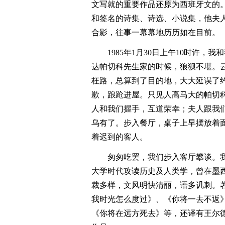
文写就的重要作品还原为西班牙文的
和签名的诗集、诗选、小说集，他夫
合影，往事一幕幕地历历如在目前。
1985年1月30日上午10时许
达帕切科先生家的时候，狼狈不堪。
枉路，总算到了目的地，大大延误了
歉，踉跄进屋。只见人高马大的帕切
人和我们握手，互道荣幸；夫人跟我
乌有了。步入餐厅，桌子上早摆放着
着迟到的客人。
匆匆吃罢，我们步入客厅攀谈。
大学时代攻读历史及人类学，曾在墨
裁多样，文风明快清丽，语多讥刺。
我时光怎么度过》、《你将一去不返
《你将在远方死去》等，还译有王尔