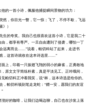
欢他的一首小诗，佩服他捕捉瞬间景物的功力：
突然，你目光一瞥，它一惊；飞了，不停不歇，飞远
雀》）
谢先生的夸奖。我自己也很喜欢这首小诗，它是我二十
自由，都享有尊严。一旦自由遭到了侵袭，哪怕一丁
会远离而去……”说着，帕切科站了起来，走进书
瞧，这首诗就收在这本诗选里……”
封面上，印着一只振翅飞翔的弱小的麻雀，正勇敢地
来，原文文字简练朴素，真是平淡见工。正吟哦间，
看见帕切科正冲着我笑，说“林，这本诗选是给你的。
去，帕切科顷刻笔走龙蛇：“赠一安，愿我们的友谊
”
磨沏好的咖啡，让我们边喝边聊，自己也在沙发上落