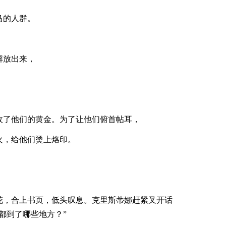
马的人群。
解放出来，
。
收了他们的黄金。为了让他们俯首帖耳，
火，给他们烫上烙印。
花，合上书页，低头叹息。克里斯蒂娜赶紧叉开话
都到了哪些地方？”