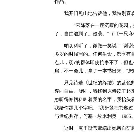
作品。
我开门见山地告诉他，我特别喜
“它降落在一座沉寂的花园，
了，自由遭到了。侵袭。”（《一只麻
帕切科听了，微微一笑说：“谢
多岁的时候写的。任何生命，都享有
点儿，弱?的群体即使抗争不了，但也
房，不一会儿，拿了一本书出来，“您
只见诗选《世纪的终结》的蓝色
奔向自由。旋即，我找到原诗读了起
忽听得帕切科叫着我的名字，我抬头
我给你题几个字吧。”我赶紧把书递过
与世纪共存，何塞・埃米利奥，1985。
这时，克里斯蒂娜端出她亲自研