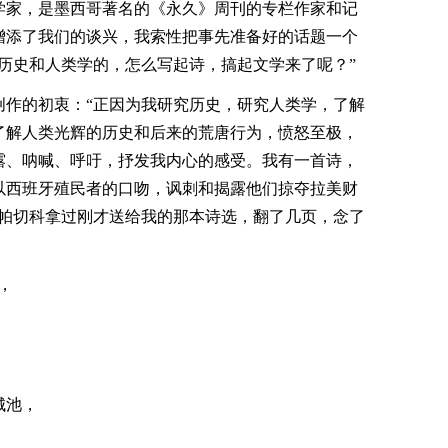
学家，是墨西哥著名的《永久》周刊的专栏作家和记
增添了我们的谈兴，我索性把事先准备好的话题一个
历史和人类学的，怎么写起诗，搞起文学来了呢？”
创作的初衷：“正因为我研究历史，研究人类学，了解
了解人类光辉的历史和后来的荒唐行为，愤怒至极，
露、呐喊、呼吁，抒发我内心的感受。我有一首诗，
以西班牙殖民者的口吻，讽刺和揭露他们掠夺拉美财
，帕切科拿过刚才送给我的那本诗选，翻了几页，念了
，
，
城池，