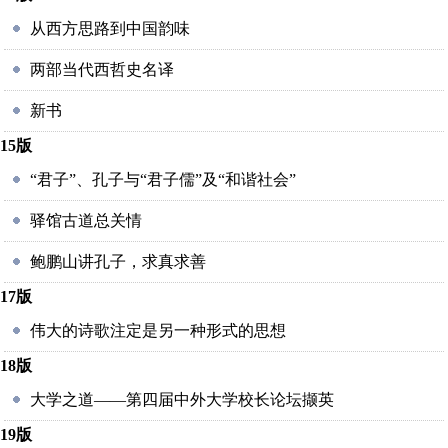
从西方思路到中国韵味
两部当代西哲史名译
新书
15版
“君子”、孔子与“君子儒”及“和谐社会”
驿馆古道总关情
鲍鹏山讲孔子，求真求善
17版
伟大的诗歌注定是另一种形式的思想
18版
大学之道――第四届中外大学校长论坛撷英
19版