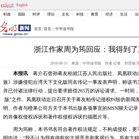
English
时政
国际
时评
理论
文化
科技
教育
经济
生活
法
首页
>
首页
>
中华读书报
浙江作家周为筠回应：我得到了
2010-08-11
来源：中华读书报
作者:记者 舒晋瑜
本报讯
蒋介石曾孙蒋友柏就江苏人民出版社、凤凰联动
族》涉嫌侵犯台湾天下文化版同名传记一事发表声明，称该书
并已付诸法律行动，提出要求赔偿265万的诉讼请求。一时间，
版”之作。凤凰联动近日召开关于蒋友柏传记侵权纠纷
的新闻
明、作者与橙果公司方关于本书出版各项事宜的MSN聊天记
的肖像权侵权诉状和著作权侵权诉状扫描图片等。
周为筠称，本书书名符合著作权法规定，不构成侵权，更不
明中说：“我不认为我有侵权的主观恶意和客观行为，所有文