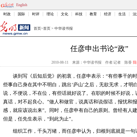
English
时政
国际
时评
理论
文化
科技
教育
经济
生活
法
首页
>
首页
>
中华读书报
任彦申出书论“政”
2010-08-11
来源：中华读书报
作者:记者 陈香
我
谈到写《后知后觉》的初衷，任彦申表示：“有些事干的
些事自己身在其中不明白，跳出‘庐山’之后，无欲无求，才明
说，不便说，不在位，有些话就好说了。在职的时候不好说，
真话，对不起良心。”做人和做官，说真话和说假话，报忧和报
感，就应该说出来”。同时，任彦申有自己的原则。曾经有人
但是，任先生表示，“到此为止”。
组织工作，千头万绪，而任彦申认为，归根到底就是一句