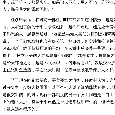
事，疏于管人，那是失职。如果识人不准，用人不当，分不清
人，那是最大的昏聩无能。”
任彦申表示，在讨论干部任用时常常发生这种情形，越是
高、大家越了解的干部，争议越多，越不易通过；越是处于偏
不熟悉的人，越容易通过，“这显然与知人善任的原则是相背离
说，一个干部实绩好也会有好公论、好口碑，但实绩和公论并
改革创新、敢于坚持原则的干部，在选举中总会丢一些票。在
提出，“树立正确的人才观是核心问题”，“越是专才，越是偏
是经天纬地之才，越是凡眼不识、世俗难容之才”。发改委经
主任张海鱼透露，早在北大时期，任彦申就以敢于保护人才和
至于现在的跑官要官、买官要官之流弊，任彦申认为，这
过分集中，少数人划圈圈，甚至个别人说了算的弊端有关，尤
是很突出的。同时，现行干部制度的另一个突出问题是，自上
上的选举太少。有些干部虽然是经过选举程序产生的，但候选
才进入选举程序的。