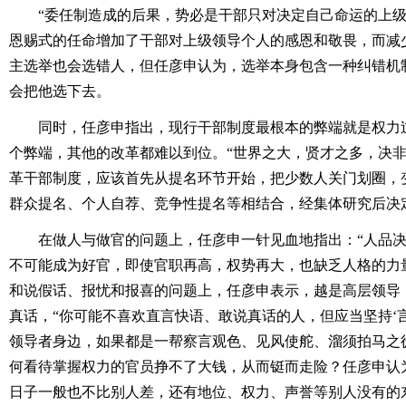
“委任制造成的后果，势必是干部只对决定自己命运的上
恩赐式的任命增加了干部对上级领导个人的感恩和敬畏，而减
主选举也会选错人，但任彦申认为，选举本身包含一种纠错机
会把他选下去。
同时，任彦申指出，现行干部制度最根本的弊端就是权力
个弊端，其他的改革都难以到位。“世界之大，贤才之多，决非
革干部制度，应该首先从提名环节开始，把少数人关门划圈，
群众提名、个人自荐、竞争性提名等相结合，经集体研究后决
在做人与做官的问题上，任彦申一针见血地指出：“人品
不可能成为好官，即使官职再高，权势再大，也缺乏人格的力
和说假话、报忧和报喜的问题上，任彦申表示，越是高层领导
真话，“你可能不喜欢直言快语、敢说真话的人，但应当坚持‘
领导者身边，如果都是一帮察言观色、见风使舵、溜须拍马之
何看待掌握权力的官员挣不了大钱，从而铤而走险？任彦申认
日子一般也不比别人差，还有地位、权力、声誉等别人没有的