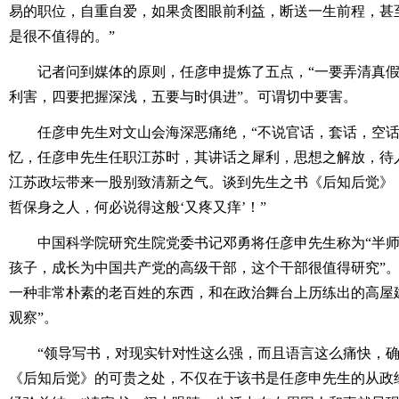
易的职位，自重自爱，如果贪图眼前利益，断送一生前程，甚
是很不值得的。”
记者问到媒体的原则，任彦申提炼了五点，“一要弄清真
利害，四要把握深浅，五要与时俱进”。可谓切中要害。
任彦申先生对文山会海深恶痛绝，“不说官话，套话，空话
忆，任彦申先生任职江苏时，其讲话之犀利，思想之解放，待
江苏政坛带来一股别致清新之气。谈到先生之书《后知后觉》
哲保身之人，何必说得这般‘又疼又痒’！”
中国科学院研究生院党委书记邓勇将任彦申先生称为“半师
孩子，成长为中国共产党的高级干部，这个干部很值得研究”。
一种非常朴素的老百姓的东西，和在政治舞台上历练出的高屋
观察”。
“领导写书，对现实针对性这么强，而且语言这么痛快，确
《后知后觉》的可贵之处，不仅在于该书是任彦申先生的从政