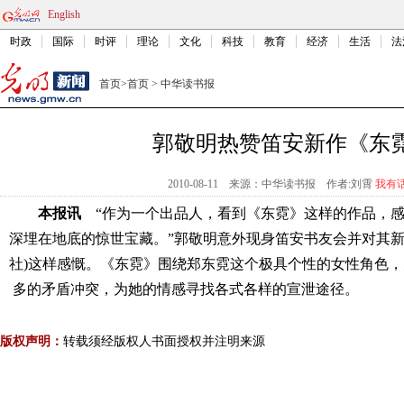
English
时政
国际
时评
理论
文化
科技
教育
经济
生活
法
首页
>
首页
>
中华读书报
郭敬明热赞笛安新作《东
2010-08-11
来源：中华读书报
作者:刘霄
我有
本报讯
“作为一个出品人，看到《东霓》这样的作品，感
深埋在地底的惊世宝藏。”郭敬明意外现身笛安书友会并对其新
社)这样感慨。《东霓》围绕郑东霓这个极具个性的女性角色
多的矛盾冲突，为她的情感寻找各式各样的宣泄途径
。
版权声明：
转载须经版权人书面授权并注明来源