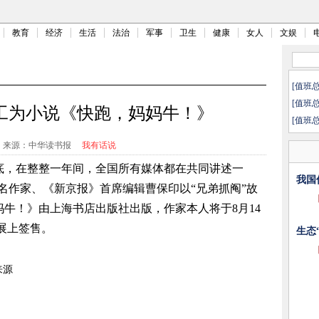
教育
经济
生活
法治
军事
卫生
健康
女人
文娱
[值班
[值班
加工为小说《快跑，妈妈牛！》
[值班
来源：中华读书报
我有话说
年年底，在整整一年间，全国所有媒体都在共同讲述一
我国
，知名作家、《新京报》首席编辑曹保印以“兄弟抓阄”故
牛！》由上海书店出版社出版，作家本人将于8月14
书展上签售。
生态
来源