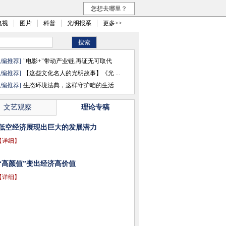
您想去哪里？
电视
图片
科普
光明报系
更多>>
总编推荐]
"电影+"带动产业链,再证无可取代
总编推荐]
【这些文化名人的光明故事】《光 ...
总编推荐]
生态环境法典，这样守护咱的生活
文艺观察
理论专稿
低空经济展现出巨大的发展潜力
【详细】
“高颜值”变出经济高价值
【详细】