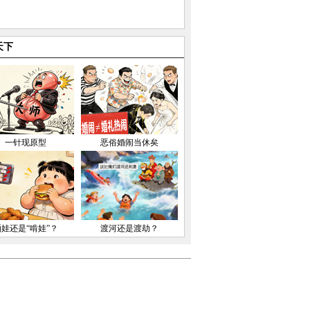
天下
一针现原型
恶俗婚闹当休矣
晒娃还是“啃娃”？
渡河还是渡劫？