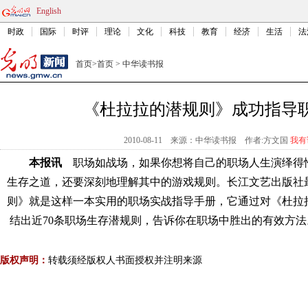
English
时政
国际
时评
理论
文化
科技
教育
经济
生活
法
首页
>
首页
>
中华读书报
《杜拉拉的潜规则》成功指导
2010-08-11
来源：中华读书报
作者:方文国
我有
本报讯
职场如战场，如果你想将自己的职场人生演绎得
生存之道，还要深刻地理解其中的游戏规则。长江文艺出版社
则》就是这样一本实用的职场实战指导手册，它通过对《杜拉
结出近70条职场生存潜规则，告诉你在职场中胜出的有效
方法
版权声明：
转载须经版权人书面授权并注明来源