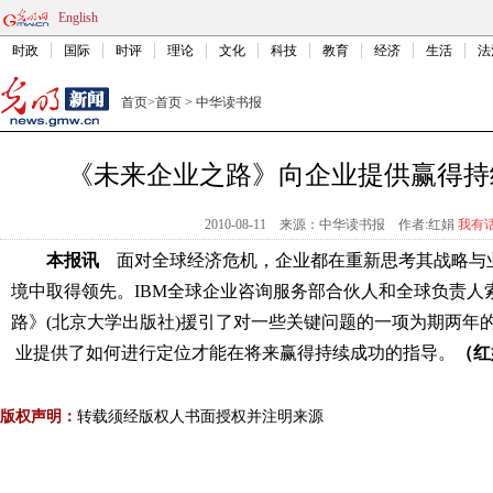
English
时政
国际
时评
理论
文化
科技
教育
经济
生活
法
首页
>
首页
>
中华读书报
《未来企业之路》向企业提供赢得持
2010-08-11
来源：中华读书报
作者:红娟
我有
本报讯
面对全球经济危机，企业都在重新思考其战略与
境中取得领先。IBM全球企业咨询服务部合伙人和全球负责人
路》(北京大学出版社)援引了对一些关键问题的一项为期两年
业提供了如何进行定位才能在将来赢得持续成功的指导
。
（红
版权声明：
转载须经版权人书面授权并注明来源